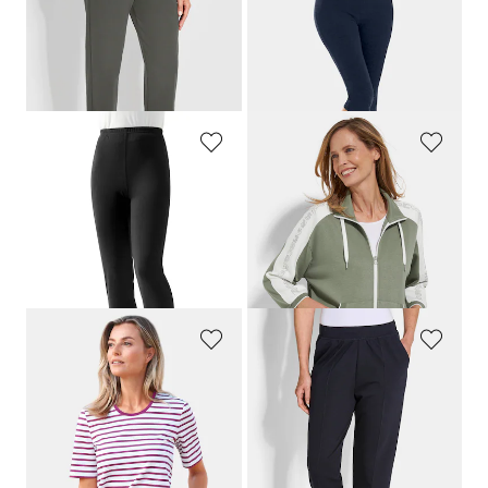
Pantalon de loisirs confortable avec taille élastiquée et poches
Legging
99,95 €
44,95 €
40,46 €
Meilleur prix sur 30 jours** : 44,95 €
(-10%)
PLANTIER
BARBARA LEBEK
Legging stretch en coton peigné
Veste sweat avec inscription sur les manches
49,95 €
109,95 €
43,98 €
Meilleur prix sur 30 jours** : 76,97 €
(-42%)
GOLDNER
PLANTIER
T-shirt rayé à manches coudes
Lot de deux pantalons de jogging avec plis nervure
59,95 €
89,95 €
53,96 €
Meilleur prix sur 30 jours** : 59,95 €
(-10%)