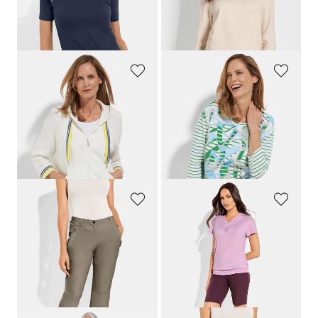
Meilleur prix sur 30 jours** : 50,96 €
Meilleur prix sur 30 jours** : 41,96 €
(-5%)
(-14%)
BARBARA LEBEK
BARBARA LEBEK
Veste sweat avec tricot et détails brillants
T-shirt en coton avec lien de serrage à la base
109,95 €
59,95 €
43,98 €
35,97 €
Meilleur prix sur 30 jours** : 76,97 €
Meilleur prix sur 30 jours** : 53,96 €
(-42%)
(-33%)
LINEA PRIMERO - LPO
LINEA PRIMERO - LPO
Pantalon de loisirs en tissu extensible
T-shirt fonctionnel avec encolure en V
59,95 €
39,95 €
41,96 €
27,96 €
Meilleur prix sur 30 jours** : 50,96 €
Meilleur prix sur 30 jours** : 33,96 €
(-17%)
(-17%)