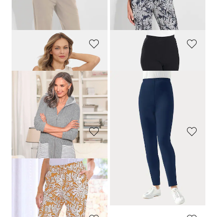
Pantalon de loisirs confortable avec taille élastiquée et poches
Confortable pantalon de jogging imprimé feuilles
99,95 €
49,95 €
PLANTIER
PLANTIER
Pyjashort en mousseline de coton
Legging
99,95 €
44,95 €
84,95 €
40,46 €
Meilleur prix sur 30 jours** : 89,95 €
Meilleur prix sur 30 jours** : 44,95 €
(-5%)
(-10%)
COMODO
PLANTIER
Robe de chambre en tissu éponge zippée
Robe en éponge à capuche
99,95 €
59,95 €
47,96 €
Meilleur prix sur 30 jours** : 59,95 €
(-20%)