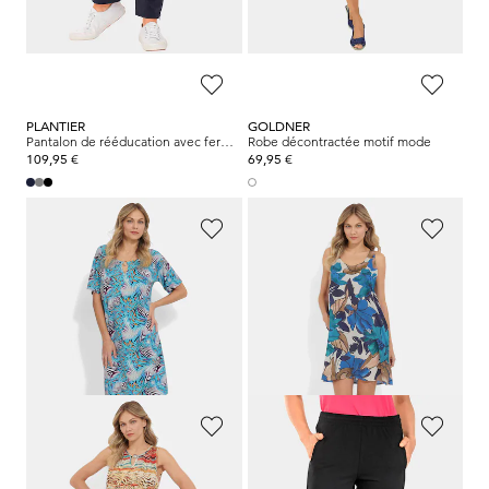
59,95 €
59,95 €
49,95 €
49,95 €
PLANTIER
GOLDNER
Pantalon de rééducation avec fermeture zippée latérale
Robe décontractée motif mode
109,95 €
69,95 €
ASCAFA
PLANTIER
Robe de loisirs avec imprimé animal fantaisie
Robe de loisirs sans manches en pure viscose
69,95 €
89,95 €
48,97 €
69,95 €
Meilleur prix sur 30 jours** : 55,96 €
(-12%)
ASCAFA
PLANTIER
Robe de loisirs avec imprimé fantaisie
Pantalon de rééducation avec fermeture zippée latérale