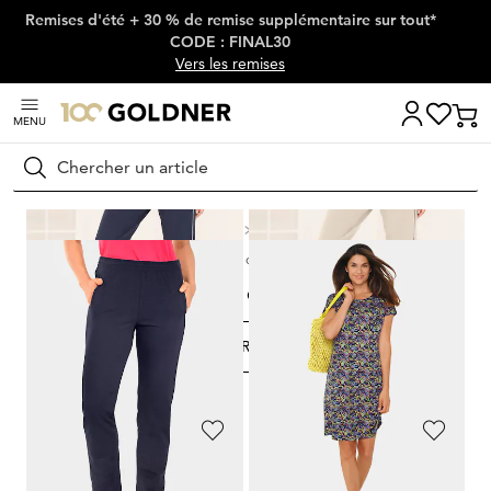
Remises d'été + 30 % de remise supplémentaire sur tout*
Passer la navigation, aller directement au contenu
CODE : FINAL30
Vers les remises
MENU
Rechercher
Maison
Mode femme
Vêtements de loisirs
Vêtements de détente
Vêtements de détente
FILTRER ET TRIER
209
Produits
PLANTIER
PLANTIER
Corsaire
Corsaire