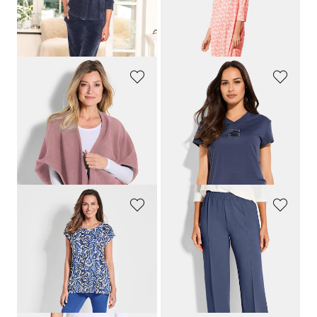
Meilleur prix sur 30 jours** : 69,95 €
(-10%)
PLANTIER
LINEA PRIMERO - LPO
Poncho en polaire
T-shirt fonctionnel avec encolure en V
49,95 €
39,95 €
27,96 €
Meilleur prix sur 30 jours** : 33,96 €
(-17%)
COMODO
PLANTIER
Ensemble de loisirs avec fronces sur les jambes
Pantalon de jogging au tombé décontracté
89,95 €
59,95 €
64,95 €
Meilleur prix sur 30 jours** : 69,95 €
(-7%)