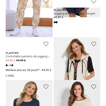
COMODO
PLANTIER
Manteau d'intérieur en éponge avec zip et capuche
Legging stretch en coton peigné
99,95 €
49,95 €
59,96 €
Meilleur prix sur 30 jours** : 69,96 €
(-14%)
PLANTIER
BARBARA LEBEK
Confortable pantalon de jogging imprimé feuilles
Gilet en jersey avec capuche et fermeture zippée
49,95 €
99,95 €
44,96 €
49,97 €
Meilleur prix sur 30 jours** : 49,95 €
Meilleur prix sur 30 jours** : 69,97 €
(-10%)
(-28%)
PLANTIER
PLANTIER
Ensemble top + T-shirt
Sweatshirt à encolure dégagée
59,95 €
59,95 €
47,96 €
35,97 €