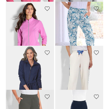
JOY
PLANTIER
Veste sweat avec col montant
Confortable pantalon de jogging imprimé feuilles
89,95 €
49,95 €
44,95 €
44,96 €
Meilleur prix sur 30 jours** : 49,95 €
Meilleur prix sur 30 jours** : 49,95 €
(-10%)
(-10%)
RINGELLA
BARBARA LEBEK
Robe de chambre en tissu éponge zippée
Pantalon sweat avec passepoil contrasté
119,95 €
89,95 €
35,98 €
35,98 €
Meilleur prix sur 30 jours** : 53,97 €
(-33%)
PLANTIER
PLANTIER