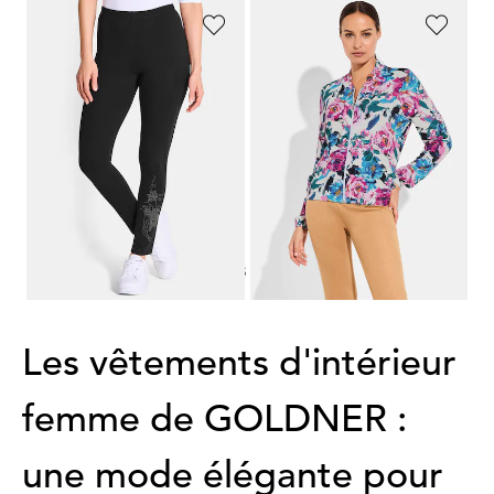
PLANTIER
COMODO
Lot de deux leggings
Blouson en jersey de viscose
69,95 €
89,95 €
59,95 €
53,97 €
Meilleur prix sur 30 jours** : 62,96 €
(-14%)
1
2
3
4
Les vêtements d'intérieur
femme de GOLDNER :
une mode élégante pour