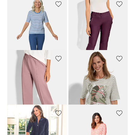
GOLDNER
LINEA PRIMERO - LPO
T-shirt rayé à manches coudes
Pantalon de loisirs en tissu extensible
59,95 €
59,95 €
53,96 €
41,96 €
Meilleur prix sur 30 jours** : 59,95 €
Meilleur prix sur 30 jours** : 50,96 €
(-10%)
(-17%)
PLANTIER
BARBARA LEBEK
Pantalon de jogging au tombé décontracté
T-shirt rayé avec imprimé graphique sur le devant
59,95 €
59,95 €
29,97 €
Meilleur prix sur 30 jours** : 53,96 €
(-44%)
COMODO
PLANTIER
Tenue d'intérieur en velours ras
Chemise de nuit manches 3/4
119,95 €
69,95 €
62,96 €