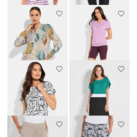
COMODO
LINEA PRIMERO - LPO
Blouson en jersey de viscose
Bermuda en tissu Active-Stretch
89,95 €
54,95 €
53,97 €
38,46 €
Meilleur prix sur 30 jours** : 62,96 €
Meilleur prix sur 30 jours** : 46,71 €
(-14%)
(-17%)
LINEA PRIMERO - LPO
GOLDNER
T-shirt fonctionnel en jersey côtelé respirant
Robe de plage style color block
49,95 €
59,95 €
34,96 €
41,97 €
Meilleur prix sur 30 jours** : 42,46 €
Meilleur prix sur 30 jours** : 59,95 €
(-17%)
(-30%)
PLANTIER
PLANTIER