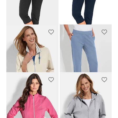
59,95 €
59,95 €
53,96 €
53,96 €
Meilleur prix sur 30 jours** : 59,95 €
Meilleur prix sur 30 jours** : 59,95 €
(-10%)
(-10%)
BARBARA LEBEK
PLANTIER
Veste sweat à col montant
Pantalon de loisirs confortable avec taille élastiquée et poches
109,95 €
99,95 €
43,98 €
Meilleur prix sur 30 jours** : 71,47 €
(-38%)
JOY
BARBARA LEBEK
Veste sweat avec col montant
Veste sweat avec motifs scintillants
89,95 €
99,95 €
44,95 €
49,97 €
Meilleur prix sur 30 jours** : 49,95 €
Meilleur prix sur 30 jours** : 69,97 €
(-10%)
(-28%)