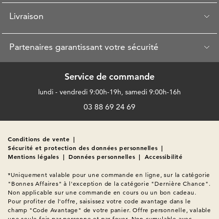
Livraison
Partenaires garantissant votre sécurité
Service de commande
lundi - vendredi 9:00h-19h, samedi 9:00h-16h
03 88 69 24 69
Conditions de vente
|
Sécurité et protection des données personnelles
|
Mentions légales
|
Données personnelles
|
Accessibilité
*Uniquement valable pour une commande en ligne, sur la catégorie 
"Bonnes Affaires" à l'exception de la catégorie "Dernière Chance". 
Non applicable sur une commande en cours ou un bon cadeau. 
Pour profiter de l'offre, saisissez votre code avantage dans le 
champ "Code Avantage" de votre panier. Offre personnelle, valable 
une seule fois par personne et par foyer. Non cumulable avec 