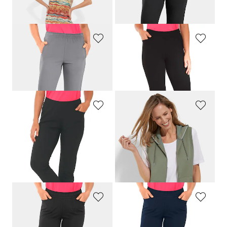
69,95 €
109,95 €
59,95 €
PLANTIER
PLANTIER
Pantalon de rééducation avec fermeture zippée latérale
Pantalon de jogging confortable à enfiler
109,95 €
69,95 €
PLANTIER
BARBARA LEBEK
Pantalon de jogging confortable à enfiler
Gilet en sweat BARBARA LEBEK avec capuche et poche kangourou
69,95 €
99,95 €
49,97 €
Meilleur prix sur 30 jours** : 64,97 €
(-23%)
PLANTIER
PLANTIER
Pantalon de loisirs 3/4 confortable avec taille élastiquée et poches
Pantalon de loisirs 3/4 confortable avec taille élastiquée et poches