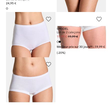
24,95 €
24,95 €
SPEIDEL
SPEIDEL
Lot de 2 caleçons
Lot de 2 caleçons
19,99 €
19,99 €
15,99 €
Meilleur prix sur 30 jours** : 19,99 €
(-20%)
CONTA
Lot de culottes en coton
39,95 €
19,97 €
Meilleur prix sur 30 jours** : 23,96 €
(-16%)