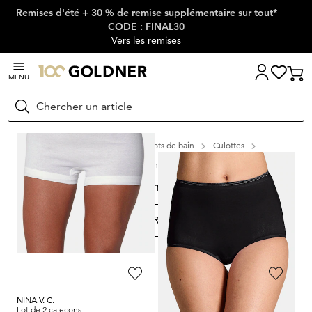
Remises d'été + 30 % de remise supplémentaire sur tout*
Passer la navigation, aller directement au contenu
CODE : FINAL30
Vers les remises
MENU
Rechercher
Maison
Lingerie & maillots de bain
Culottes
Culotte gainante taille haute
Culotte gainante taille haute
FILTRER ET TRIER
5
Produits
NINA V. C.
SPEIDEL
Lot de 2 caleçons
Lot de 2 caleçons