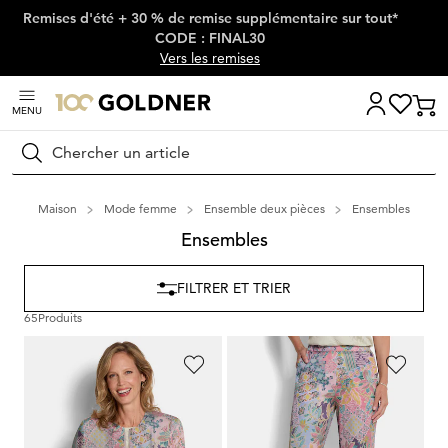
Remises d'été + 30 % de remise supplémentaire sur tout*
Passer la navigation, aller directement au contenu
CODE : FINAL30
Vers les remises
MENU
Rechercher
Maison
Mode femme
Ensemble deux pièces
Ensembles
Ensembles
FILTRER ET TRIER
65
Produits
GOLDNER
GOLDNER
Blouson léger en satin de viscose
Pantalon ample VERA en satin de viscose
179,95 €
119,95 €
139,95 €
99,95 €