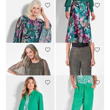
GOLDNER
GOLDNER
Blouse fluide avec drapé, en voile
Jupe en satin avec motif floral
109,95 €
119,95 €
69,95 €
59,95 €
Meilleur prix sur 30 jours** : 89,95 €
Meilleur prix sur 30 jours** : 99,95 €
(-22%)
(-40%)
GOLDNER
GOLDNER
T-shirt avec drapé asymétrique
Pantalon palazzo VERA en tissu plissé brillant
99,95 €
119,95 €
69,95 €
99,95 €
GOLDNER
GOLDNER
Blouse en lin
Bermuda
CARLA
en pur lin
99,95 €
99,95 €
89,95 €
69,95 €
+ 3
Meilleur prix sur 30 jours** : 89,95 €