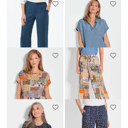
GOLDNER
GOLDNER
Pantalon ample VERA légèrement brillant
Chemisier aspect jean
119,95 €
89,95 €
69,95 €
59,95 €
Meilleur prix sur 30 jours** : 89,95 €
Meilleur prix sur 30 jours** : 69,95 €
(-22%)
(-14%)
GOLDNER
GOLDNER
Blouse imprimée avec motif patchwork
Pantacourt VERA en patch imprimé
69,95 €
109,95 €
59,95 €
89,95 €
Meilleur prix sur 30 jours** : 99,95 €
(-10%)
GOLDNER
GOLDNER
Chemisier en mousseline légère
Pantalon à pois VERA
69,95 €
109,95 €
59,95 €
99,95 €