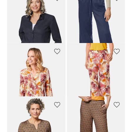
GOLDNER
GOLDNER
Blouse en lin
Pantalon en lin VERA
99,95 €
109,95 €
89,95 €
89,95 €
+ 3
Meilleur prix sur 30 jours** :
109,95 €
(-18%)
GOLDNER
GOLDNER
Belle tunique imprimée
Pantalon imprimé
99,95 €
99,95 €
39,95 €
39,95 €
Meilleur prix sur 30 jours** : 49,95 €
Meilleur prix sur 30 jours** : 49,95 €
(-20%)
(-20%)
GOLDNER
GOLDNER
Belle tunique imprimée
Pantalon imprimé VERA au tombé fluide
99,95 €
99,95 €
39,95 €
39,95 €