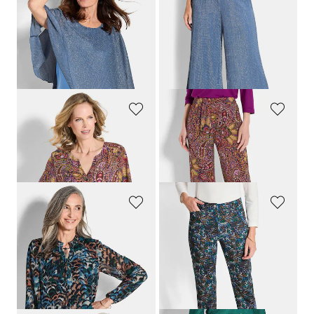
GOLDNER
GOLDNER
T-shirt élégant avec passepoil plissé
Pantalon Palazzo VERA en plissé brillant
99,95 €
119,95 €
49,95 €
69,95 €
Meilleur prix sur 30 jours** : 59,95 €
Meilleur prix sur 30 jours** : 89,95 €
(-16%)
(-22%)
GOLDNER
GOLDNER
Blouse en pure viscose
Pantalon Palazzo VERA en pure viscose
69,95 €
89,95 €
39,95 €
49,95 €
GOLDNER
GOLDNER
Blouse imprimée en voile.
Pantalon
LOUISA
en matière scuba
89,95 €
139,95 €
49,95 €
69,95 €
Meilleur prix sur 30 jours** : 59,95 €
Meilleur prix sur 30 jours** : 99,95 €
(-16%)
(-30%)