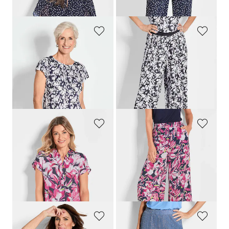
GOLDNER
GOLDNER
T-shirt plissé
Pantalon plissé VERA à imprimé floral
89,95 €
119,95 €
69,95 €
99,95 €
Meilleur prix sur 30 jours** :
109,95 €
(-9%)
GOLDNER
GOLDNER
Chemisier imprimé avec motif floral
Pantalon imprimé VERA à motif floral
69,95 €
99,95 €
59,95 €
69,95 €
Meilleur prix sur 30 jours** : 89,95 €
(-22%)