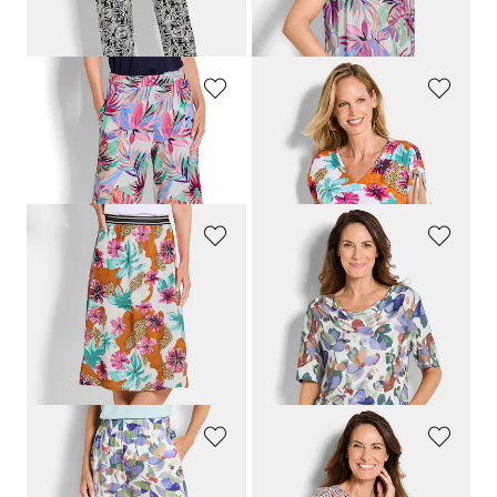
Meilleur prix sur 30 jours** :
119,95 €
(-41%)
GOLDNER
GOLDNER
Pantacourt en jersey VERA avec imprimé de palmiers
T-shirt en jersey avec épaules froncées
99,95 €
69,95 €
69,95 €
59,95 €
GOLDNER
GOLDNER
Jupe en jersey avec imprimé floral et animalier
T-shirt en jersey avec encolure bénitier
109,95 €
69,95 €
69,95 €
49,95 €
Meilleur prix sur 30 jours** :
109,95 €
(-36%)
GOLDNER
GOLDNER
Pantalon ample VERA avec taille élastique
T-shirt en jersey avec imprimé mille-fleurs