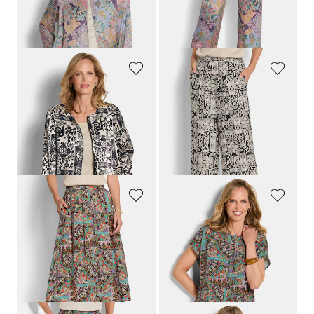
Meilleur prix sur 30 jours** :
Meilleur prix sur 30 jours** :
169,95 €
(-17%)
109,95 €
(-9%)
GOLDNER
GOLDNER
Blouson noble en satin de viscose
Pantalon ample VERA en satin de viscose
149,95 €
119,95 €
89,95 €
99,95 €
Meilleur prix sur 30 jours** :
Meilleur prix sur 30 jours** :
109,95 €
(-18%)
109,95 €
(-9%)
GOLDNER
GOLDNER
Jupe flatteuse avec poches
Blouse en viscose avec imprimé oriental
119,95 €
69,95 €
89,95 €
49,95 €
Meilleur prix sur 30 jours** : 99,95 €
(-10%)