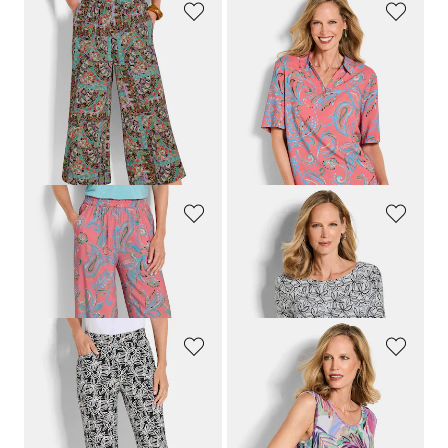
GOLDNER
GOLDNER
Pantalon ample VERA avec imprimé patchwork
Chemisier à motif cachemire en pure viscose
99,95 €
69,95 €
69,95 €
49,95 €
Meilleur prix sur 30 jours** : 89,95 €
(-22%)
GOLDNER
GOLDNER
Pantalon VERA en pure viscose
T-shirt en jersey avec imprimé floral
99,95 €
69,95 €
89,95 €
49,95 €
GOLDNER
GOLDNER
Pantalon SARA en pure viscose
Débardeur en jersey avec imprimé de palmiers
99,95 €
59,95 €
69,95 €
49,95 €