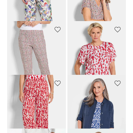
109,95 €
79,95 €
99,95 €
54,95 €
GOLDNER
GOLDNER
Pantalon extensible à motif
Blouse élégante avec manches tulipe
99,95 €
99,95 €
69,95 €
69,95 €
Meilleur prix sur 30 jours** : 99,95 €
Meilleur prix sur 30 jours** : 89,95 €
(-30%)
(-22%)
GOLDNER
GOLDNER
Pantalon ample VERA en satin de viscose
Veste chemisier
119,95 €
169,95 €
99,95 €
99,95 €
Meilleur prix sur 30 jours** :
Meilleur prix sur 30 jours** :
109,95 €
(-9%)
109,95 €
(-9%)