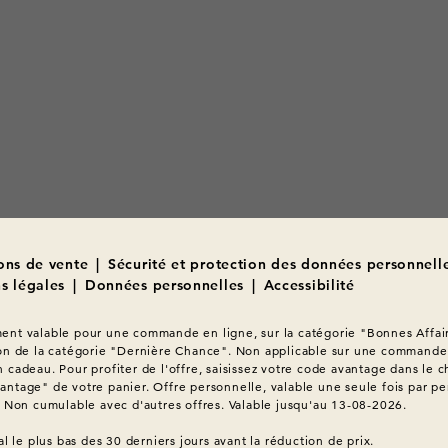
ons de vente
|
Sécurité et protection des données personnell
s légales
|
Données personnelles
|
Accessibilité
nt valable pour une commande en ligne, sur la catégorie "Bonnes Affair
on de la catégorie "Dernière Chance". Non applicable sur une commande 
 cadeau. Pour profiter de l'offre, saisissez votre code avantage dans le c
ntage" de votre panier. Offre personnelle, valable une seule fois par pe
. Non cumulable avec d'autres offres. Valable jusqu'au 13-08-2026.
