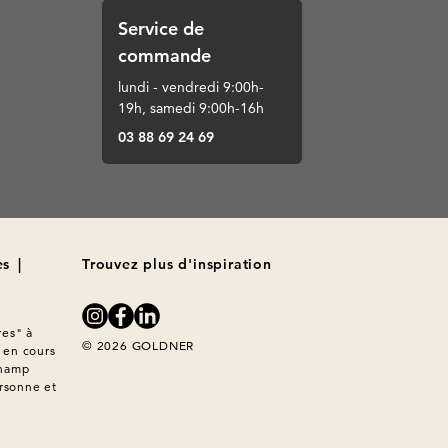
Service de
commande
lundi - vendredi 9:00h-
19h, samedi 9:00h-16h
03 88 69 24 69
es
|
Trouvez plus d'inspiration
es" à 
© 2026 GOLDNER
en cours 
hamp 
rsonne et 