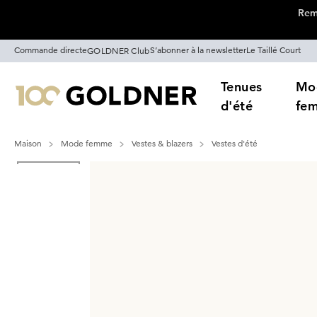
Remi
Passer la navigation, aller directement au contenu
Commande directe
S’abonner à la newsletter
Le Taillé Court
GOLDNER Club
Tenues
Mo
d'été
fe
Maison
Mode femme
Vestes & blazers
Vestes d'été