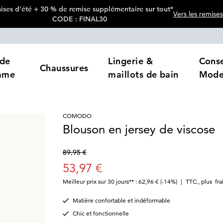
ses d'été + 30 % de remise supplémentaire sur tout*
Vers les remises
CODE : FINAL30
de
Lingerie &
Conse
Chaussures
mme
maillots de bain
Mod
COMODO
Blouson en jersey de viscose
89,95 €
53,97 €
Meilleur prix sur 30 jours** : 62,96 €
(-14%)
|
TTC.
,
plus
fra
Matière confortable et indéformable
Chic et fonctionnelle