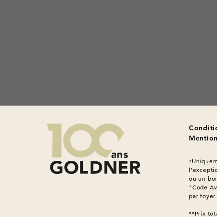
Conditi
Mention
*Uniqueme
l'excepti
ou un bon
"Code Ava
par foyer