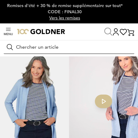
Remises d'été + 30 % de remise supplémentaire sur tout*
Passer la navigation, aller directement au contenu
CODE : FINAL30
Vers les remises
MENU
Maison
Mode femme
Tricots & pulls
Vestes en tricot
Rechercher