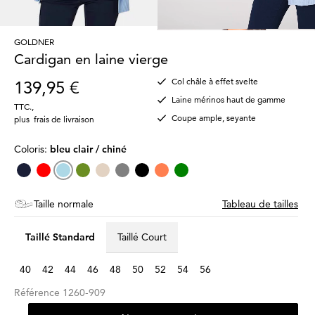
GOLDNER
Cardigan en laine vierge
Col châle à effet svelte
139,95 €
Laine mérinos haut de gamme
TTC.
,
Coupe ample, seyante
plus
frais de livraison
Coloris:
bleu clair / chiné
Taille normale
Tableau de tailles
Taillé Standard
Taillé Court
40
42
44
46
48
50
52
54
56
Référence
1260-909