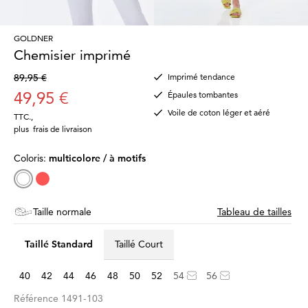
GOLDNER
Chemisier imprimé
89,95 €
Imprimé tendance
49,95 €
Épaules tombantes
Voile de coton léger et aéré
TTC.
,
plus
frais de livraison
Coloris:
multicolore / à motifs
Taille normale
Tableau de tailles
Taillé Standard
Taillé Court
40
42
44
46
48
50
52
54
56
Référence
1491-103