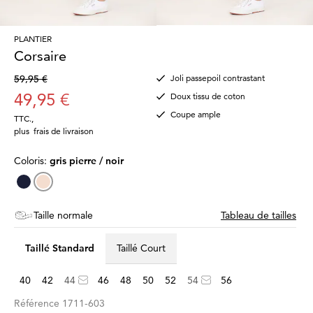
PLANTIER
Corsaire
59,95 €
Joli passepoil contrastant
49,95 €
Doux tissu de coton
Coupe ample
TTC.
,
plus
frais de livraison
Coloris:
gris pierre / noir
Taille normale
Tableau de tailles
Taillé Standard
Taillé Court
40
42
44
46
48
50
52
54
56
Référence
1711-603