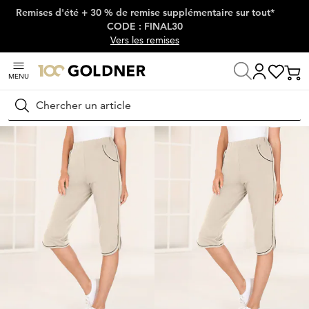
Remises d'été + 30 % de remise supplémentaire sur tout*
Passer la navigation, aller directement au contenu
CODE : FINAL30
Vers les remises
MENU
Maison
Mode femme
Pantalons
Corsaires
Rechercher