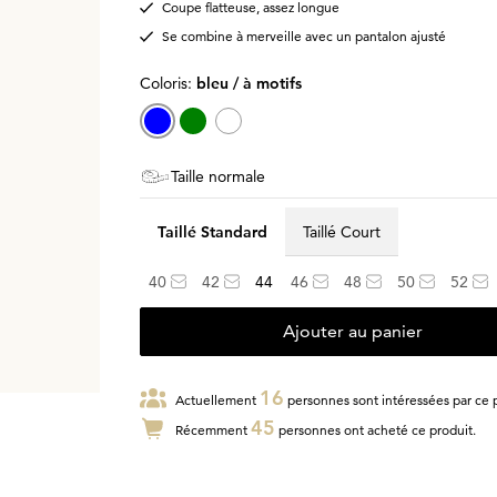
Coupe flatteuse, assez longue
Se combine à merveille avec un pantalon ajusté
Coloris:
bleu / à motifs
Taille normale
Taillé Standard
Taillé Court
40
42
44
46
48
50
52
Ajouter au panier
16
Actuellement
personnes sont intéressées par ce p
45
Récemment
personnes ont acheté ce produit.