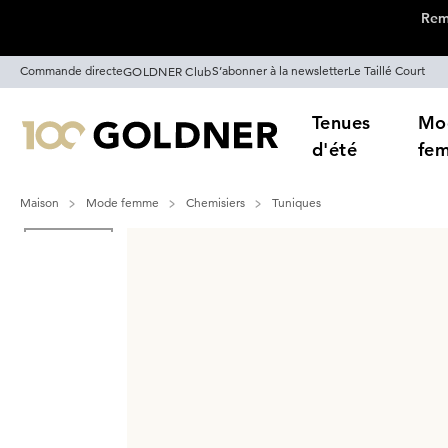
Remi
Passer la navigation, aller directement au contenu
Commande directe
S’abonner à la newsletter
Le Taillé Court
GOLDNER Club
Tenues
Mo
d'été
fe
Maison
Mode femme
Chemisiers
Tuniques