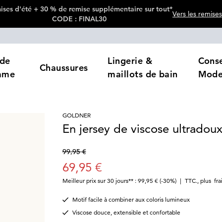
ses d'été + 30 % de remise supplémentaire sur tout*
Vers les remises
CODE : FINAL30
de
Lingerie &
Conse
Chaussures
mme
maillots de bain
Mod
GOLDNER
En jersey de viscose ultradou
99,95 €
69,95 €
Meilleur prix sur 30 jours** : 99,95 €
(-30%)
|
TTC.
,
plus
fra
Motif facile à combiner aux coloris lumineux
Viscose douce, extensible et confortable