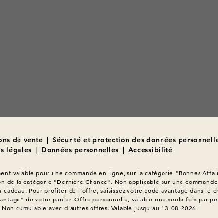
ons de vente
|
Sécurité et protection des données personnell
s légales
|
Données personnelles
|
Accessibilité
nt valable pour une commande en ligne, sur la catégorie "Bonnes Affair
on de la catégorie "Dernière Chance". Non applicable sur une commande 
 cadeau. Pour profiter de l'offre, saisissez votre code avantage dans le c
ntage" de votre panier. Offre personnelle, valable une seule fois par pe
. Non cumulable avec d'autres offres. Valable jusqu'au 13-08-2026.
