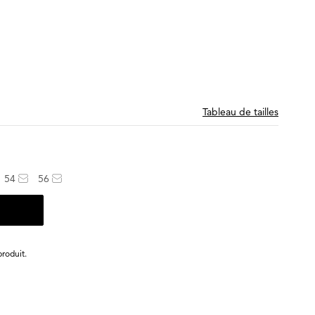
Tableau de tailles
54
56
roduit.