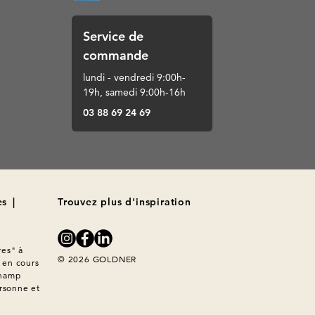
Service de
commande
lundi - vendredi 9:00h-
19h, samedi 9:00h-16h
03 88 69 24 69
es
|
Trouvez plus d'inspiration
es" à 
© 2026 GOLDNER
en cours 
hamp 
rsonne et 