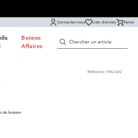
Connectez-vous
Liste d'envies
Panier
ils
Bonnes
Rechercher
e
Affaires
Référence
1942-602
x
is de livraison