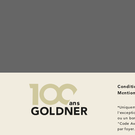
Conditi
Mention
*Uniqueme
l'excepti
ou un bon
"Code Ava
par foyer