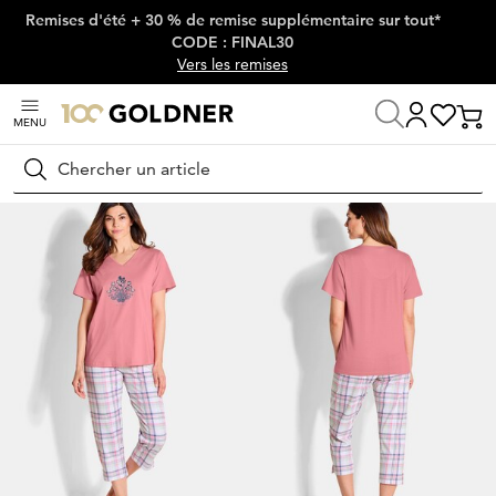
Remises d'été + 30 % de remise supplémentaire sur tout*
Passer la navigation, aller directement au contenu
CODE : FINAL30
Vers les remises
MENU
Maison
Lingerie & maillots de bain
Vêtements de nuit
Pyjamas
Rechercher