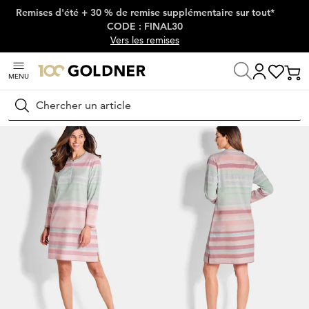
Remises d'été + 30 % de remise supplémentaire sur tout*
Passer la navigation, aller directement au contenu
CODE : FINAL30
Vers les remises
MENU
Maison
Lingerie & maillots de bain
Vêtements de nuit
Pyjamas
Rechercher