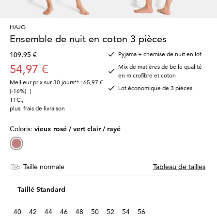
HAJO
Ensemble de nuit en coton 3 pièces
109,95 €
Pyjama + chemise de nuit en lot
54,97 €
Mix de matières de belle qualité
en microfibre et coton
Meilleur prix sur 30 jours** : 65,97 €
Lot économique de 3 pièces
(-16%)
|
TTC.
,
plus
frais de livraison
Coloris:
vieux rosé / vert clair / rayé
Taille normale
Tableau de tailles
Taillé Standard
40
42
44
46
48
50
52
54
56