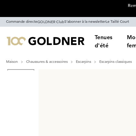
Remi
Passer la navigation, aller directement au contenu
Commande directe
S’abonner à la newsletter
Le Taillé Court
GOLDNER Club
Tenues
Mo
d'été
fe
Maison
Chaussures & accessoires
Escarpins
Escarpins classiques