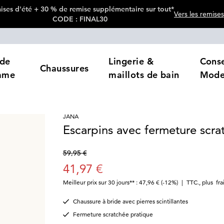
ses d'été + 30 % de remise supplémentaire sur tout*
Vers les remises
CODE : FINAL30
de
Lingerie &
Conse
Chaussures
mme
maillots de bain
Mod
JANA
Escarpins avec fermeture scra
59,95 €
41,97 €
Meilleur prix sur 30 jours** : 47,96 €
(-12%)
|
TTC.
,
plus
fra
Chaussure à bride avec pierres scintillantes
Fermeture scratchée pratique