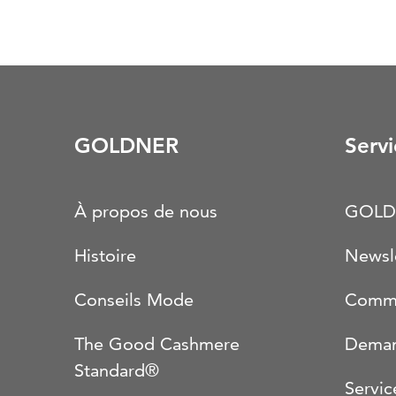
GOLDNER
Servi
À propos de nous
GOLD
Histoire
Newsl
Conseils Mode
Comma
The Good Cashmere
Deman
Standard®
Servic