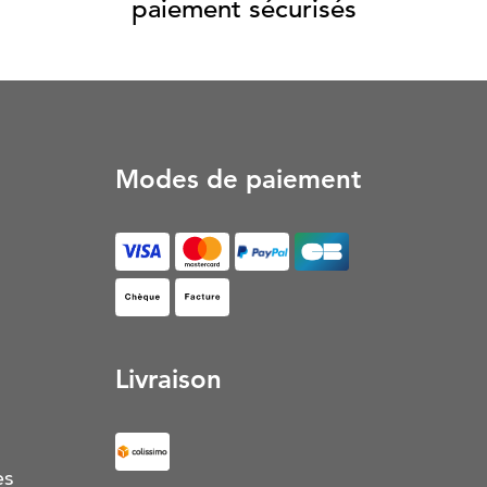
paiement sécurisés
Modes de paiement
Facture (S’ouvre dans un nouvel onglet)
Livraison
es