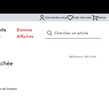
Connectez-vous
Liste d'envies
Panier
ils
Bonnes
Rechercher
e
Affaires
Référence
1853-404
tchée
is de livraison