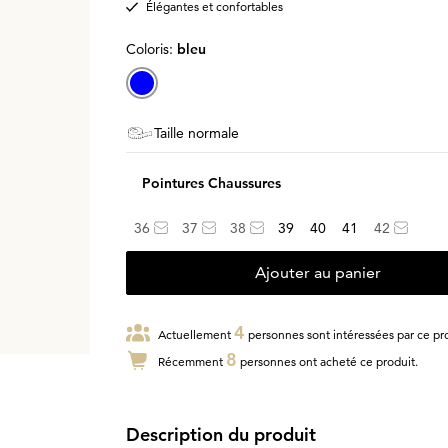
Élégantes et confortables
Coloris:
bleu
Taille normale
Pointures Chaussures
36
37
38
39
40
41
42
Ajouter au panier
4
Actuellement
personnes sont intéressées par ce pro
8
Récemment
personnes ont acheté ce produit.
Description du produit