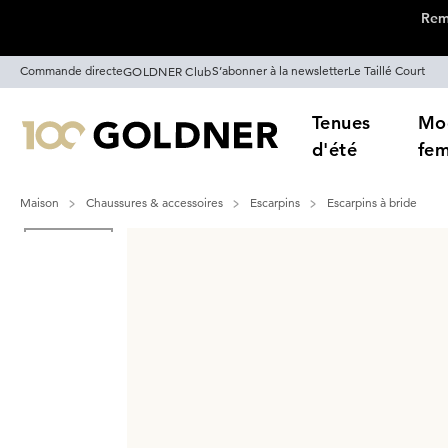
Remi
Passer la navigation, aller directement au contenu
Commande directe
S’abonner à la newsletter
Le Taillé Court
GOLDNER Club
Tenues
Mo
d'été
fe
Maison
Chaussures & accessoires
Escarpins
Escarpins à bride