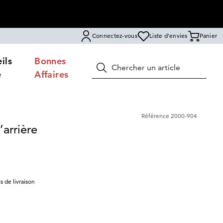
Connectez-vous
Liste d'envies
Panier
ils
Bonnes
Rechercher
e
Affaires
Référence
2000-904
’arrière
is de livraison