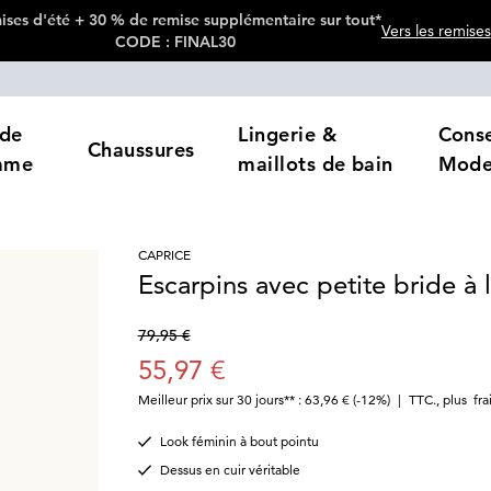
ses d'été + 30 % de remise supplémentaire sur tout*
Vers les remises
CODE : FINAL30
de
Lingerie &
Conse
Chaussures
mme
maillots de bain
Mod
CAPRICE
Escarpins avec petite bride à l
79,95 €
55,97 €
Meilleur prix sur 30 jours** : 63,96 €
(-12%)
|
TTC.
,
plus
fra
Look féminin à bout pointu
Dessus en cuir véritable