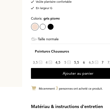
Voûte plantaire confortable
En largeur G
Coloris:
gris pierre
Taille normale
Pointures Chaussures
3,5
4
4,5
5
5,5
6
6,5
7
7
Ajouter au panier
3
Récemment
personnes ont acheté ce produit.
Matériau & instructions d'entretien