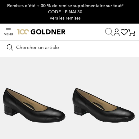
Remises d'été + 30 % de remise supplémentaire sur tout*
Passer la navigation, aller directement au contenu
CODE : FINAL30
Vers les remises
MENU
Maison
Chaussures & accessoires
Escarpins
Escarpins classiques
Rechercher