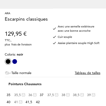
ARA
Escarpins classiques
Avec une semelle extérieure
avec une bonne accroche
129,95 €
Cuir souple
TTC.
,
Assise plantaire souple High Soft
plus
frais de livraison
Coloris:
noir
Taille normale
Tableau de tailles
Pointures Chaussures
35
35,5
36
37
37,5
38
38,5
39
40
41
41,5
42