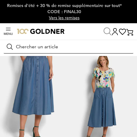
Remises d'été + 30 % de remise supplémentaire sur tout*
Passer la navigation, aller directement au contenu
CODE : FINAL30
Vers les remises
MENU
Maison
Mode femme
Jupes
Jupes en jean
Rechercher