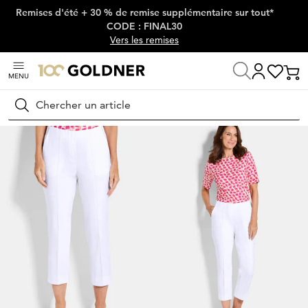
Remises d'été + 30 % de remise supplémentaire sur tout*
Passer la navigation, aller directement au contenu
CODE : FINAL30
Vers les remises
MENU
Maison
Mode femme
Pantalons
Pantalons stretch
Rechercher