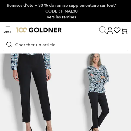
Remises d'été + 30 % de remise supplémentaire sur tout*
Passer la navigation, aller directement au contenu
CODE : FINAL30
Vers les remises
MENU
Maison
Mode femme
Pantalons
Pantalons stretch
Rechercher