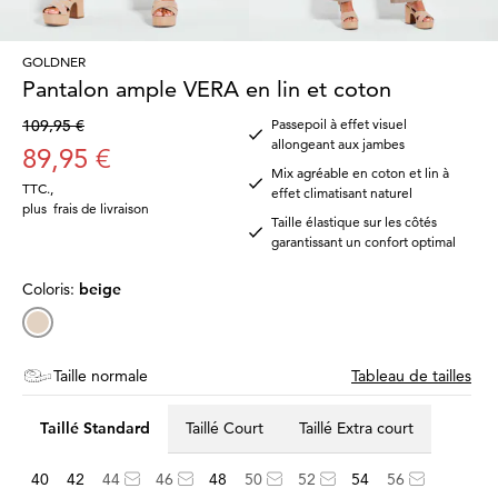
GOLDNER
Pantalon ample VERA en lin et coton
109,95 €
Passepoil à effet visuel
allongeant aux jambes
89,95 €
Mix agréable en coton et lin à
TTC.
,
effet climatisant naturel
plus
frais de livraison
Taille élastique sur les côtés
garantissant un confort optimal
Coloris:
beige
Taille normale
Tableau de tailles
Taillé Standard
Taillé Court
Taillé Extra court
40
42
44
46
48
50
52
54
56