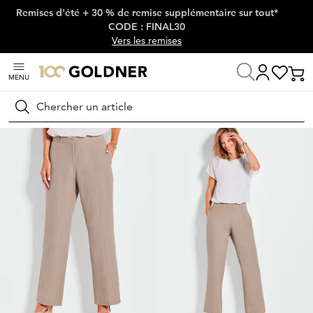
Remises d'été + 30 % de remise supplémentaire sur tout*
Passer la navigation, aller directement au contenu
CODE : FINAL30
Vers les remises
MENU
Maison
Mode femme
Pantalons
Pantalons en tissu
Rechercher