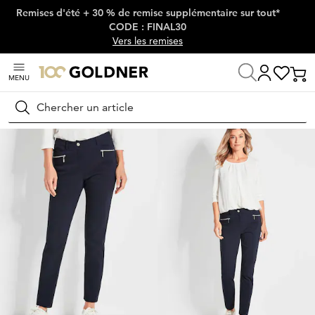
Remises d'été + 30 % de remise supplémentaire sur tout*
Passer la navigation, aller directement au contenu
CODE : FINAL30
Vers les remises
MENU
Maison
Mode femme
Pantalons
Pantalons stretch
Rechercher