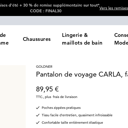
ses d'été + 30 % de remise supplémentaire sur tout*
Vers les remises
CODE : FINAL30
de
Lingerie &
Conse
Chaussures
mme
maillots de bain
Mod
GOLDNER
Pantalon de voyage CARLA, fa
89,95 €
TTC.
,
plus
frais de livraison
Poches zippées pratiques
Tissu facile d'entretien, quasiment infroissable
Confortable taille entièrement élastique