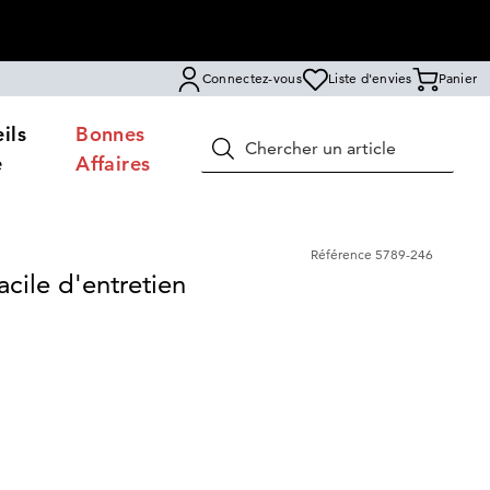
Connectez-vous
Liste d'envies
Panier
ils
Bonnes
Rechercher
e
Affaires
Référence
5789-246
cile d'entretien