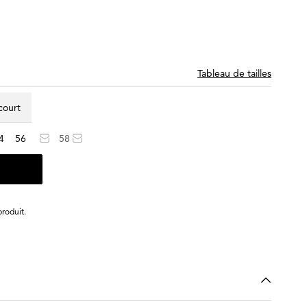
Tableau de tailles
 court
4
56
58
roduit.