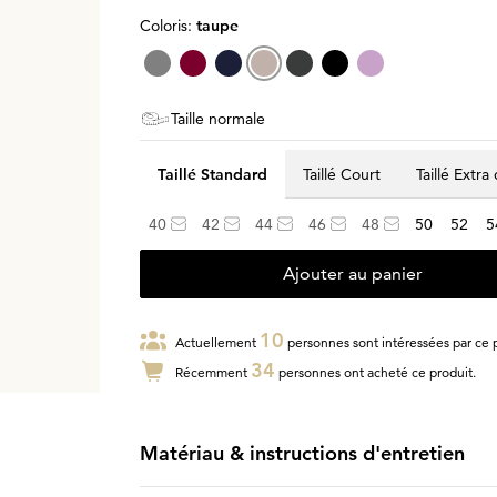
Coloris:
taupe
Taille normale
Taillé Standard
Taillé Court
Taillé Extra
40
42
44
46
48
50
52
5
Ajouter au panier
10
Actuellement
personnes sont intéressées par ce p
34
Récemment
personnes ont acheté ce produit.
Matériau & instructions d'entretien