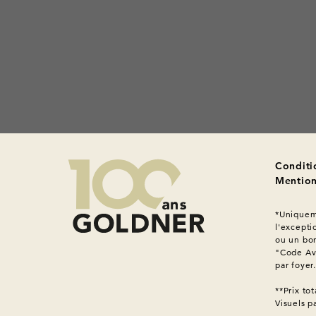
Conditi
Mention
*Uniqueme
l'excepti
ou un bon
"Code Ava
par foyer
Visuels p