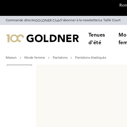
Remi
Passer la navigation, aller directement au contenu
Commande directe
S’abonner à la newsletter
Le Taillé Court
GOLDNER Club
Tenues
Mo
d'été
fe
Maison
Mode femme
Pantalons
Pantalons élastiqués