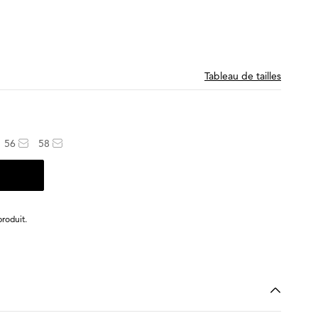
Tableau de tailles
56
58
roduit.