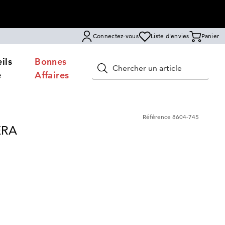
Connectez-vous
Liste d'envies
Panier
ils
Bonnes
Rechercher
e
Affaires
Référence
8604-745
VERA