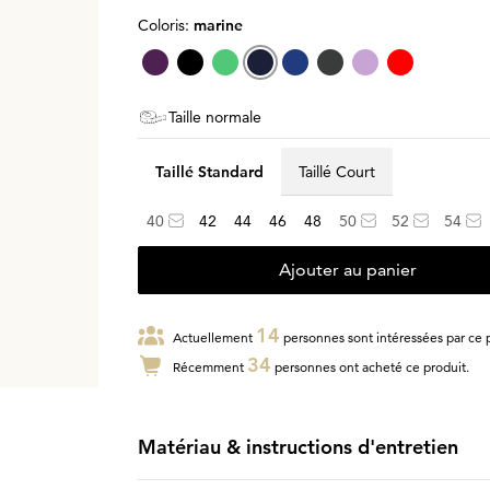
Coloris:
marine
Taille normale
Taillé Standard
Taillé Court
40
42
44
46
48
50
52
54
Ajouter au panier
14
Actuellement
personnes sont intéressées par ce p
34
Récemment
personnes ont acheté ce produit.
Matériau & instructions d'entretien