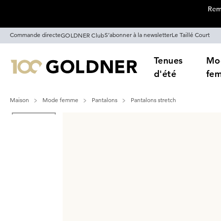
Remi
Passer la navigation, aller directement au contenu
Commande directe
S’abonner à la newsletter
Le Taillé Court
GOLDNER Club
Tenues
Mo
d'été
fe
Maison
Mode femme
Pantalons
Pantalons stretch