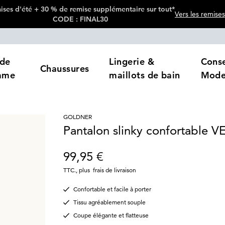
ses d'été + 30 % de remise supplémentaire sur tout*
Vers les remises
CODE : FINAL30
de
Lingerie &
Conse
Chaussures
mme
maillots de bain
Mod
GOLDNER
Pantalon slinky confortable 
99,95 €
TTC.
,
plus
frais de livraison
Confortable et facile à porter
Tissu agréablement souple
Coupe élégante et flatteuse