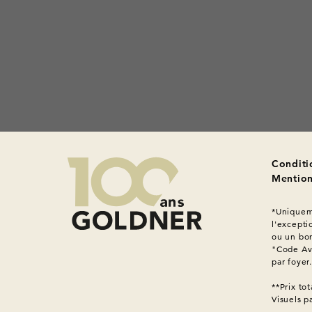
Conditi
Mention
*Uniqueme
l'excepti
ou un bon
"Code Ava
par foyer
Visuels p