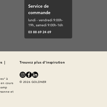
Service de
commande
lundi - vendredi 9:00h-
19h, samedi 9:00h-16h
03 88 69 24 69
es
|
Trouvez plus d'inspiration
es" à 
© 2026 GOLDNER
en cours 
hamp 
rsonne et 