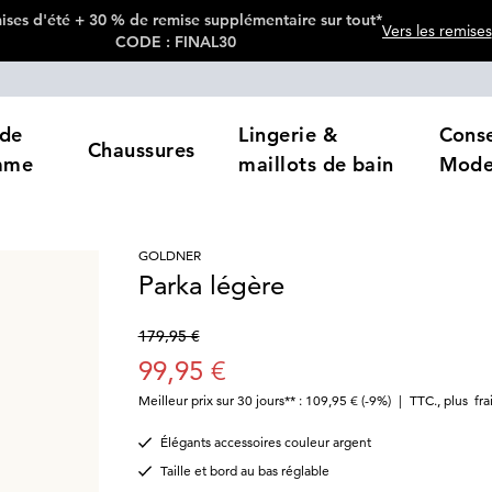
ses d'été + 30 % de remise supplémentaire sur tout*
Vers les remises
CODE : FINAL30
de
Lingerie &
Conse
Chaussures
mme
maillots de bain
Mod
GOLDNER
Parka légère
179,95 €
99,95 €
Meilleur prix sur 30 jours** : 109,95 €
(-9%)
|
TTC.
,
plus
fra
Élégants accessoires couleur argent
Taille et bord au bas réglable