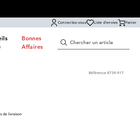
Connectez-vous
Liste d'envies
Panier
ils
Bonnes
Rechercher
e
Affaires
Référence
8739-917
is de livraison