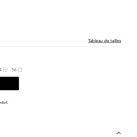
Tableau de tailles
4
56
duit.