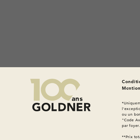
Conditi
Mention
*Uniqueme
l'excepti
ou un bon
"Code Ava
par foyer