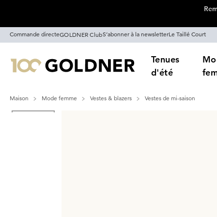
Remi
Passer la navigation, aller directement au contenu
Commande directe
S’abonner à la newsletter
Le Taillé Court
GOLDNER Club
Tenues
Mo
d'été
fe
Maison
Mode femme
Vestes & blazers
Vestes de mi-saison