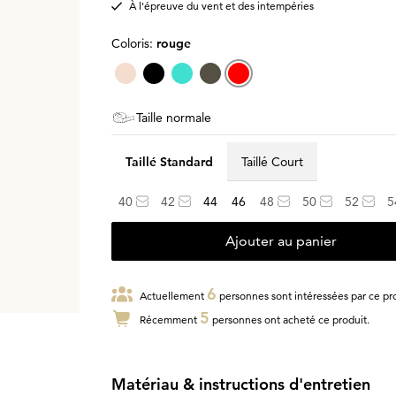
À l'épreuve du vent et des intempéries
Coloris:
rouge
Taille normale
Taillé Standard
Taillé Court
40
42
44
46
48
50
52
5
Ajouter au panier
6
Actuellement
personnes sont intéressées par ce pro
5
Récemment
personnes ont acheté ce produit.
Matériau & instructions d'entretien