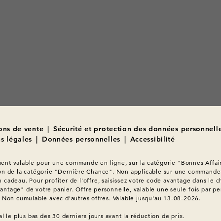
ons de vente
|
Sécurité et protection des données personnell
s légales
|
Données personnelles
|
Accessibilité
nt valable pour une commande en ligne, sur la catégorie "Bonnes Affair
on de la catégorie "Dernière Chance". Non applicable sur une commande 
 cadeau. Pour profiter de l'offre, saisissez votre code avantage dans le c
ntage" de votre panier. Offre personnelle, valable une seule fois par pe
. Non cumulable avec d'autres offres. Valable jusqu'au 13-08-2026.
