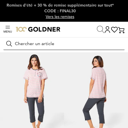
Remises d'été + 30 % de remise supplémentaire sur tout*
Passer la navigation, aller directement au contenu
CODE : FINAL30
Vers les remises
MENU
Maison
Lingerie & maillots de bain
Vêtements de nuit
Pyjamas
Rechercher