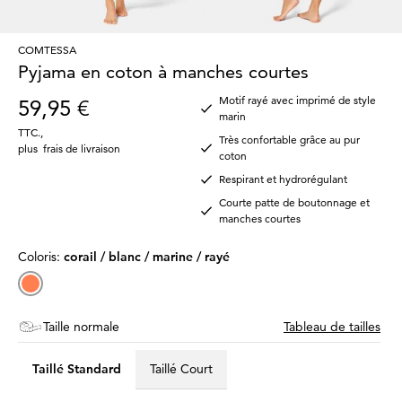
COMTESSA
Pyjama en coton à manches courtes
Motif rayé avec imprimé de style
59,95 €
marin
TTC.
,
Très confortable grâce au pur
plus
frais de livraison
coton
Respirant et hydrorégulant
Courte patte de boutonnage et
manches courtes
Coloris:
corail / blanc / marine / rayé
Taille normale
Tableau de tailles
Taillé Standard
Taillé Court