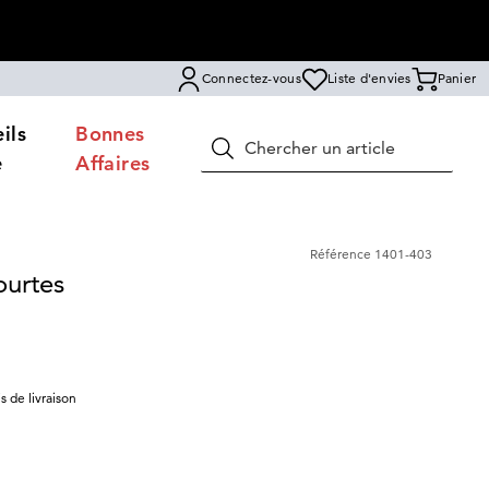
Connectez-vous
Liste d'envies
Panier
ils
Bonnes
Rechercher
e
Affaires
Référence
1401-403
ourtes
is de livraison