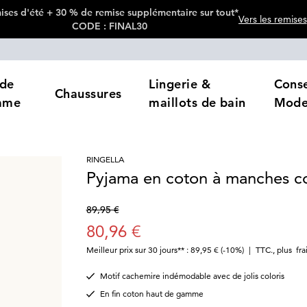
ses d'été + 30 % de remise supplémentaire sur tout*
Vers les remises
CODE : FINAL30
de
Lingerie &
Conse
Chaussures
mme
maillots de bain
Mod
RINGELLA
Pyjama en coton à manches c
89,95 €
80,96 €
Meilleur prix sur 30 jours** : 89,95 €
(-10%)
|
TTC.
,
plus
fra
Motif cachemire indémodable avec de jolis coloris
En fin coton haut de gamme