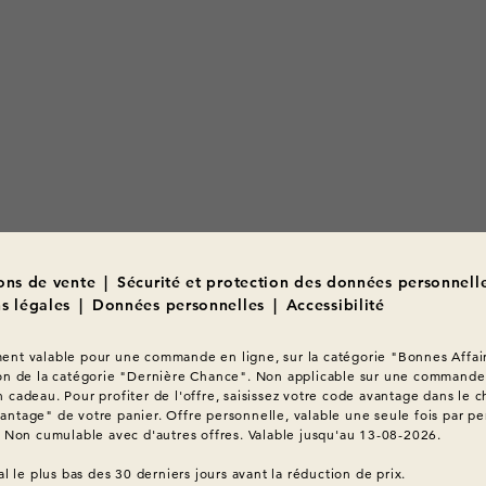
ons de vente
|
Sécurité et protection des données personnell
s légales
|
Données personnelles
|
Accessibilité
nt valable pour une commande en ligne, sur la catégorie "Bonnes Affair
on de la catégorie "Dernière Chance". Non applicable sur une commande 
 cadeau. Pour profiter de l'offre, saisissez votre code avantage dans le c
ntage" de votre panier. Offre personnelle, valable une seule fois par pe
. Non cumulable avec d'autres offres. Valable jusqu'au 13-08-2026.
