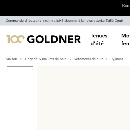
Remi
Passer la navigation, aller directement au contenu
Commande directe
S’abonner à la newsletter
Le Taillé Court
GOLDNER Club
Tenues
Mo
d'été
fe
Maison
Lingerie & maillots de bain
Vêtements de nuit
Pyjamas