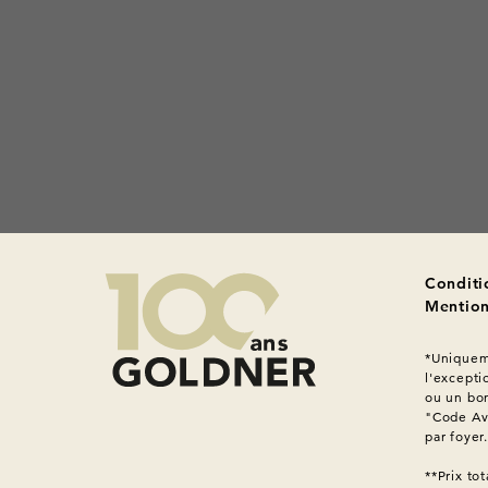
Conditi
Mention
*Uniqueme
l'excepti
ou un bon
"Code Ava
par foyer