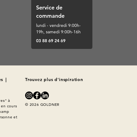
Service de
commande
lundi - vendredi 9:00h-
19h, samedi 9:00h-16h
03 88 69 24 69
es
|
Trouvez plus d'inspiration
es" à 
© 2026 GOLDNER
en cours 
hamp 
rsonne et 