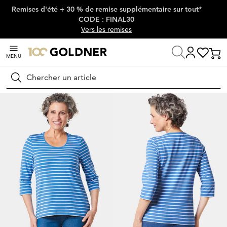
Remises d'été + 30 % de remise supplémentaire sur tout*
Passer la navigation, aller directement au contenu
CODE : FINAL30
Vers les remises
MENU
Maison
Mode femme
T-shirts
T-shirts basics
Rechercher