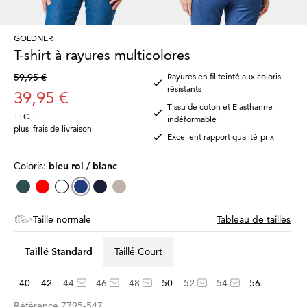
GOLDNER
T-shirt à rayures multicolores
59,95 €
Rayures en fil teinté aux coloris
résistants
39,95 €
Tissu de coton et Elasthanne
TTC.
,
indéformable
plus
frais de livraison
Excellent rapport qualité-prix
Coloris:
bleu roi / blanc
Taille normale
Tableau de tailles
Taillé Standard
Taillé Court
40
42
44
46
48
50
52
54
56
Référence
7795-547