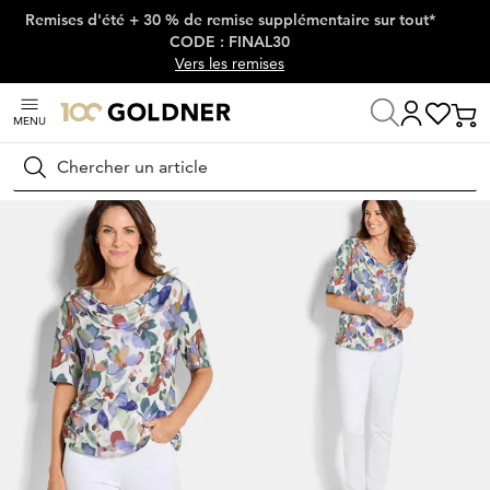
Remises d'été + 30 % de remise supplémentaire sur tout*
Passer la navigation, aller directement au contenu
CODE : FINAL30
Vers les remises
MENU
Maison
Mode femme
T-shirts
T-shirts
Rechercher