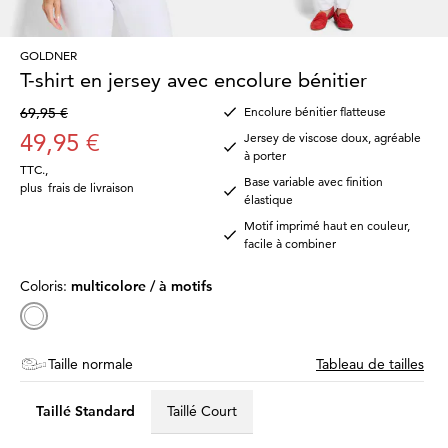
GOLDNER
T-shirt en jersey avec encolure bénitier
69,95 €
Encolure bénitier flatteuse
49,95 €
Jersey de viscose doux, agréable
à porter
TTC.
,
Base variable avec finition
plus
frais de livraison
élastique
Motif imprimé haut en couleur,
facile à combiner
Coloris:
multicolore / à motifs
Taille normale
Tableau de tailles
Taillé Standard
Taillé Court