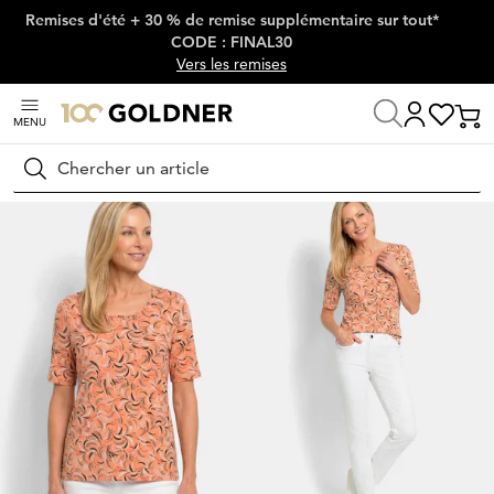
Remises d'été + 30 % de remise supplémentaire sur tout*
Passer la navigation, aller directement au contenu
CODE : FINAL30
Vers les remises
MENU
Maison
Mode femme
T-shirts
T-shirts
Rechercher