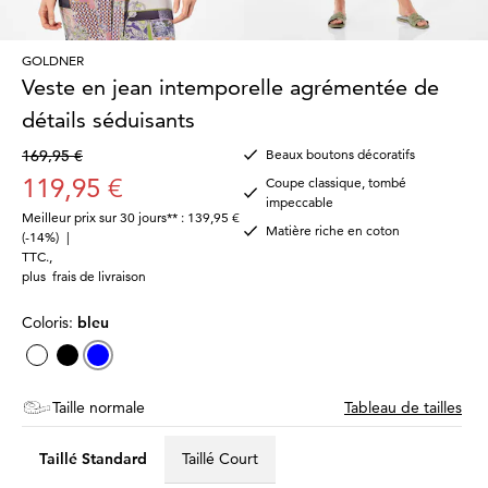
GOLDNER
Veste en jean intemporelle agrémentée de
détails séduisants
169,95 €
Beaux boutons décoratifs
119,95 €
Coupe classique, tombé
impeccable
Meilleur prix sur 30 jours** : 139,95 €
Matière riche en coton
(-14%)
|
TTC.
,
plus
frais de livraison
Coloris:
bleu
Taille normale
Tableau de tailles
Taillé Standard
Taillé Court