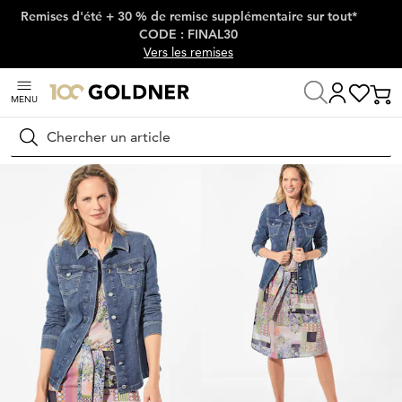
Remises d'été + 30 % de remise supplémentaire sur tout*
Passer la navigation, aller directement au contenu
CODE : FINAL30
Vers les remises
MENU
Maison
Mode femme
Vestes & blazers
Vestes
Rechercher