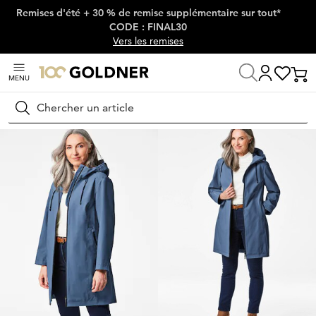
Remises d'été + 30 % de remise supplémentaire sur tout*
Passer la navigation, aller directement au contenu
CODE : FINAL30
Vers les remises
MENU
Maison
Mode femme
Vestes & blazers
Vestes
Rechercher