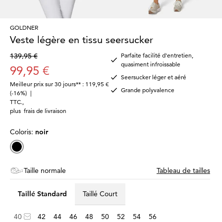
GOLDNER
Veste légère en tissu seersucker
139,95 €
Parfaite facilité d'entretien,
quasiment infroissable
99,95 €
Seersucker léger et aéré
Meilleur prix sur 30 jours** : 119,95 €
Grande polyvalence
(-16%)
|
TTC.
,
plus
frais de livraison
Coloris:
noir
Taille normale
Tableau de tailles
Taillé Standard
Taillé Court
40
42
44
46
48
50
52
54
56