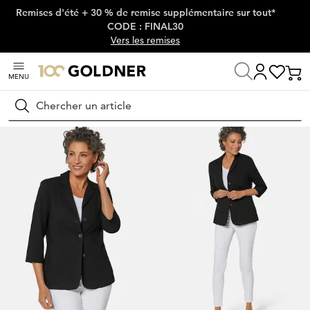
Remises d'été + 30 % de remise supplémentaire sur tout*
Passer la navigation, aller directement au contenu
CODE : FINAL30
Vers les remises
MENU
Maison
Mode femme
Vestes & blazers
Blazers
Rechercher