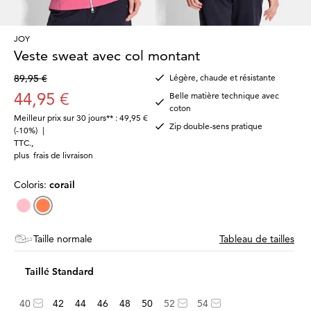
JOY
Veste sweat avec col montant
89,95 €
Légère, chaude et résistante
44,95 €
Belle matière technique avec
coton
Meilleur prix sur 30 jours** : 49,95 €
Zip double-sens pratique
(-10%)
|
TTC.
,
plus
frais de livraison
Coloris:
corail
Taille normale
Tableau de tailles
Taillé Standard
40
42
44
46
48
50
52
54