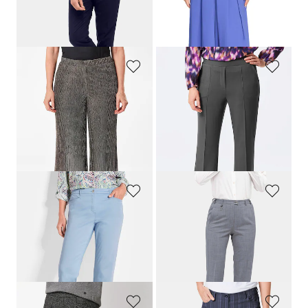
99,95 €
99,99 €
44,95 €
50,00 €
30-Tage-Bestpreis**: 54,95 €
(-18%)
30-Tage-Bestpreis**: 89,99 €
(-44%)
GOLDNER
GOLDNER
Palazzo-Hose VERA aus glänzendem Plissee
Jerseyhose VERA mit Biesen
109,95 €
109,95 €
89,95 €
+ 1
30-Tage-Bestpreis**: 109,95 €
(-18%)
GOLDNER
GOLDNER
Satin-Baumwollhose
LOUISA
Trevira-Schurwollhose
CARLA
COMFORT+
119,95 €
139,95 €
69,95 €
+ 4
30-Tage-Bestpreis**: 84,95 €
(-17%)