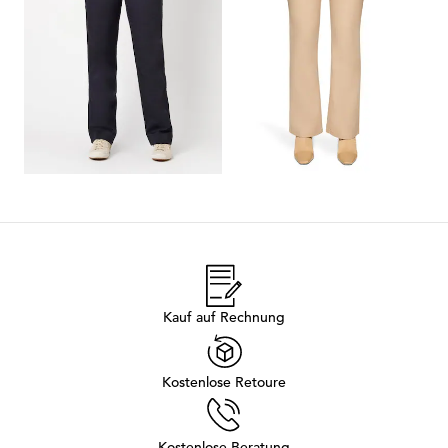
30-Tage-Bestpreis**: 107,96 €
30-Tage-Bestpreis**: 56,00 €
(-21%)
(-44%)
1
2
3
4
5
6
Kauf auf Rechnung
Kostenlose Retoure
Kostenlose Beratung