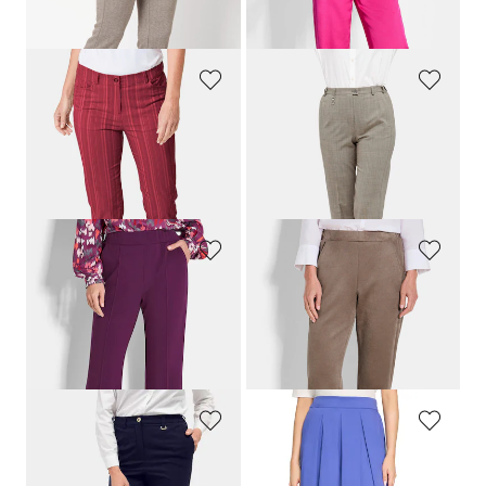
30-Tage-Bestpreis**: 71,97 €
(-25%)
30-Tage-Bestpreis**: 79,95 €
(-18%)
GOLDNER
GOLDNER
Struktur-Hose
LOUISA
in Streifen-Optik
Trevira-Schurwollhose
CARLA
COMFORT+
99,95 €
139,95 €
34,95 €
30-Tage-Bestpreis**: 44,95 €
(-22%)
GOLDNER
GOLDNER
Jerseyhose VERA mit Biesen
Hose
LOUISA
in Veloursleder-Optik
109,95 €
109,95 €
79,95 €
+ 1
30-Tage-Bestpreis**: 89,95 €
(-11%)
GOLDNER
BETTY BARCLAY
Bequeme Hose
LOUISA
mit Bügelfalte
Hosenrock mit großen Falten