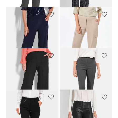
30-Tage-Bestpreis**: 54,95 €
(-18%)
GOLDNER
GOLDNER
Hose VERA mit Mesh-Einsätzen
Cargohose SARA mit Taschen
109,95 €
139,95 €
54,95 €
79,95 €
30-Tage-Bestpreis**: 89,95 €
(-39%)
30-Tage-Bestpreis**: 89,95 €
(-11%)
GOLDNER
GOLDNER
Jersey-Culotte VERA mit Biesen
Thermo-Schlupfhose
CARLA
aus Jersey
99,95 €
99,95 €
54,95 €
30-Tage-Bestpreis**: 64,95 €
(-15%)
GOLDNER
GOLDNER
Trevira-Schlupfhose
CARLA
mit Schurwolle
Beschichtete Hose BELLA in Leder-Optik
139,95 €
139,95 €