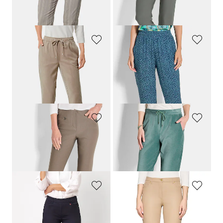
+ 2
30-Tage-Bestpreis**: 44,95 €
(-22%)
GOLDNER
GOLDNER
Stretch Hose SARA in Veloursleder-Optik
Hose SARA mit Millefleurs-Print
139,95 €
89,95 €
64,95 €
64,95 €
30-Tage-Bestpreis**: 89,95 €
(-27%)
30-Tage-Bestpreis**: 79,95 €
(-18%)
GOLDNER
GOLDNER
Schmale Bengalinhose
LOUISA
innen angeraut
Joggpants SARA aus weichem Cord
99,95 €
139,95 €
+ 2
RELAXED
BETTY BARCLAY
Leichte Sommerhose mit weitem Bein
Gerade Hose "Sina Perfect Body" mit Beschichtung
119,95 €
79,99 €
59,97 €
43,99 €