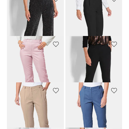
GOLDNER
GOLDNER
Weite Hose VERA aus glänzendem Jersey
Trevira-Schurwollhose
CARLA
109,95 €
139,95 €
79,95 €
30-Tage-Bestpreis**: 89,95 €
(-11%)
GOLDNER
GOLDNER
Leichte Baumwollschlupfhose
Jersey-Hose
CARLA
mit ausgestelltem Bein
109,95 €
139,95 €
64,95 €
+ 2
30-Tage-Bestpreis**: 79,95 €
(-18%)
GOLDNER
GOLDNER
Bequeme Satinhose
LOUISA
Bequeme Satinhose
LOUISA
99,95 €
99,95 €
44,95 €
44,95 €
30-Tage-Bestpreis**: 54,95 €
(-18%)
30-Tage-Bestpreis**: 54,95 €
(-18%)