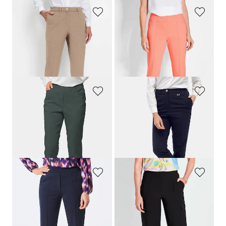
GOLDNER
GOLDNER
Bequeme Hose
LOUISA
mit Bügelfalte
Schlupfhose
LOUISA
99,95 €
109,95 €
44,95 €
79,95 €
30-Tage-Bestpreis**: 54,95 €
(-18%)
30-Tage-Bestpreis**: 89,95 €
(-11%)
GOLDNER
GOLDNER
Schlupfhose
LOUISA
aus Baumwoll-Satin
Bequeme Hose
LOUISA
COMFORT+ mit Bügelfalte
109,95 €
99,95 €
64,95 €
44,95 €
+ 4
30-Tage-Bestpreis**: 64,95 €
(-30%)
30-Tage-Bestpreis**: 79,95 €
(-18%)
GOLDNER
GOLDNER
Jerseyhose VERA mit Biesen
Cargohose VERA mit Schlupfbund
109,95 €
109,95 €
54,95 €
+ 1