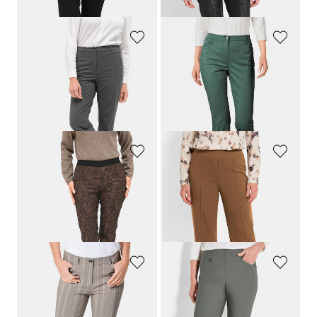
GOLDNER
GOLDNER
Weiche Flanellhose
LOUISA
COMFORT+
Satin-Baumwollhose
LOUISA
99,95 €
109,95 €
64,95 €
+ 4
30-Tage-Bestpreis**: 79,95 €
(-18%)
GOLDNER
GOLDNER
Wendedruckhose
Jerseyhose VERA mit Biesen
109,95 €
109,95 €
34,95 €
+ 1
30-Tage-Bestpreis**: 64,95 €
(-46%)
GOLDNER
GOLDNER
Struktur-Hose
LOUISA
in Streifen-Optik
Schmale Bengalinhose
LOUISA
innen angeraut
99,95 €
99,95 €
34,95 €