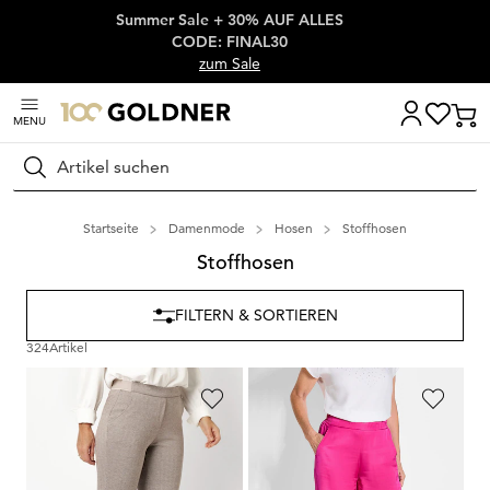
Summer Sale + 30% AUF ALLES
Überspringe Navigation, direkt zum Content
CODE: FINAL30
zum Sale
MENU
Suchen
Startseite
Damenmode
Hosen
Stoffhosen
Stoffhosen
FILTERN & SORTIEREN
324
Artikel
RELAXED
GOLDNER
Jerseyhose "Alice New" mit Schlupfbund
Satinhose VERA
119,95 €
109,95 €
53,98 €
64,95 €