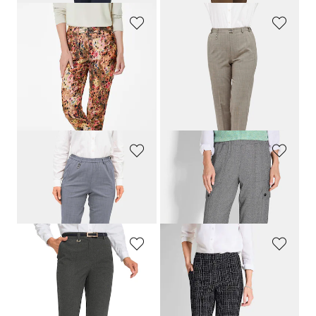
GOLDNER
GOLDNER
Hose
LOUISA
aus Babycord
Trevira-Schurwollhose
CARLA
159,95 €
139,95 €
79,95 €
30-Tage-Bestpreis**: 109,95 €
(-27%)
GOLDNER
GOLDNER
Trevira-Schlupfhose
CARLA
mit Schurwolle
Cargohose VERA aus Viskose-Jersey
139,95 €
139,95 €
GOLDNER
GOLDNER
Bequeme Hose
LOUISA
mit Bügelfalte
Jerseyhose VERA in Tweed-Optik
99,95 €
109,95 €
44,95 €