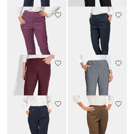
30-Tage-Bestpreis**: 64,95 €
(-15%)
GOLDNER
GOLDNER
Schlupfhose
LOUISA
aus Baumwoll-Satin
Trageangenehme Rippenhose Comfort-Schnitt
109,95 €
99,95 €
64,95 €
44,95 €
+ 4
30-Tage-Bestpreis**: 79,95 €
(-18%)
GOLDNER
GOLDNER
Schmale Bengalinhose
LOUISA
innen angeraut
Trevira-Schurwollhose
CARLA
99,95 €
139,95 €
+ 2
GOLDNER
GOLDNER
Trevira-Schurwollhose
CARLA
COMFORT+
Trageangenehme Rippenhose Comfort-Schnitt
139,95 €
99,95 €
44,95 €