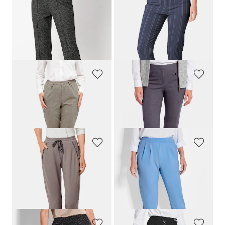
RELAXED
GOLDNER
7/8-Hose "Jenny" mit Biesen
Struktur-Hose
LOUISA
in Streifen-Optik
109,95 €
99,95 €
54,97 €
34,95 €
30-Tage-Bestpreis**: 65,97 €
(-16%)
30-Tage-Bestpreis**: 44,95 €
(-22%)
GOLDNER
GOLDNER
Trevira-Schlupfhose
CARLA
mit Schurwolle
Schmale Bengalinhose
LOUISA
innen angeraut
139,95 €
99,95 €
+ 2
GOLDNER
GOLDNER
Hose SARA
Weite Schlupfhose SARA in Krepp-Qualität
99,95 €
109,95 €
54,95 €
64,95 €
+ 2
30-Tage-Bestpreis**: 64,95 €
(-15%)
30-Tage-Bestpreis**: 89,95 €
(-27%)