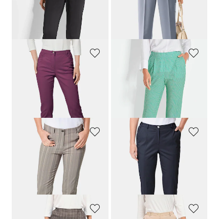
109,95 €
79,95 €
64,95 €
+ 3
+ 4
30-Tage-Bestpreis**: 79,95 €
(-18%)
GOLDNER
GOLDNER
Satin-Baumwollhose
LOUISA
Gemusterte Schlupfhose SARA mit Minimalprint
109,95 €
89,95 €
64,95 €
34,95 €
+ 4
30-Tage-Bestpreis**: 44,95 €
(-22%)
30-Tage-Bestpreis**: 79,95 €
(-18%)
GOLDNER
GOLDNER
Struktur-Hose
LOUISA
in Streifen-Optik
Caprihose
CARLA
aus Satin
99,95 €
99,95 €
34,95 €
54,95 €
30-Tage-Bestpreis**: 44,95 €
(-22%)