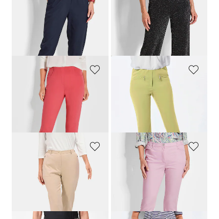
GOLDNER
GOLDNER
Hose SARA mit Reißverschlusstaschen
Weite Hose VERA aus glänzendem Jersey
99,95 €
109,95 €
79,95 €
79,95 €
30-Tage-Bestpreis**: 99,95 €
(-20%)
30-Tage-Bestpreis**: 89,95 €
(-11%)
GOLDNER
GOLDNER
Hose BELLA mit Schlupfbund
7/8-Bengalinhose
LOUISA
99,95 €
89,95 €
44,95 €
+ 11
30-Tage-Bestpreis**: 54,95 €
(-18%)
GOLDNER
GOLDNER
Trageangenehme Rippenhose Klassik-Schnitt
Satin-Baumwollhose
LOUISA
COMFORT+
99,95 €
109,95 €
44,95 €
64,95 €
+ 4
30-Tage-Bestpreis**: 79,95 €
(-18%)