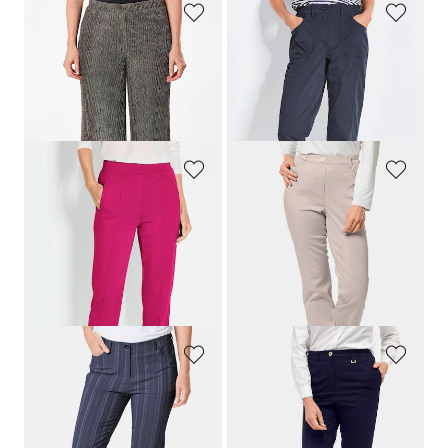
GOLDNER
GOLDNER
Palazzo-Hose VERA aus glänzendem Plissee
Funktionshose
CARLA
wasserabweisend
109,95 €
109,95 €
89,95 €
54,95 €
30-Tage-Bestpreis**: 64,95 €
(-15%)
GOLDNER
GOLDNER
Weite Hose SARA aus Viskose-Jersey
Leichte Baumwollschlupfhose
139,95 €
109,95 €
89,95 €
64,95 €
+ 4
+ 2
30-Tage-Bestpreis**: 109,95 €
30-Tage-Bestpreis**: 79,95 €
(-18%)
(-18%)
GOLDNER
GOLDNER
Struktur-Hose
LOUISA
in Streifen-Optik
Bequeme Hose
LOUISA
mit Bügelfalte
99,95 €
99,95 €
34,95 €
44,95 €