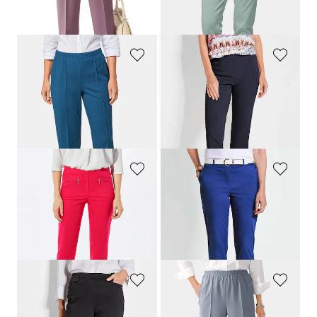
+ 3
+ 2
30-Tage-Bestpreis**: 79,95 €
(-18%)
GOLDNER
GOLDNER
Bequeme Rippenhose
CARLA
Pflegeleichte Bengalinhose
CARLA
54,95 €
99,95 €
64,95 €
+ 4
+ 5
30-Tage-Bestpreis**: 79,95 €
(-18%)
GOLDNER
GOLDNER
7/8-Bengalinhose
LOUISA
Chinohose
LOUISA
89,95 €
99,95 €
44,95 €
+ 11
30-Tage-Bestpreis**: 54,95 €
(-18%)
GOLDNER
GOLDNER
Schlupfhose
LOUISA
aus Baumwoll-Satin
Pflegeleichte Reiseschlupfhose
CARLA