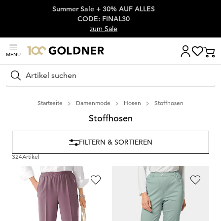
Summer Sale + 30% AUF ALLES
Überspringe Navigation, direkt zum Content
CODE: FINAL30
zum Sale
MENU
Suchen
Startseite
Damenmode
Hosen
Stoffhosen
Stoffhosen
FILTERN & SORTIEREN
324
Artikel
GOLDNER
GOLDNER
Pflegeleichte Reiseschlupfhose
CARLA
Leichte Baumwollschlupfhose
79,95 €
109,95 €
64,95 €