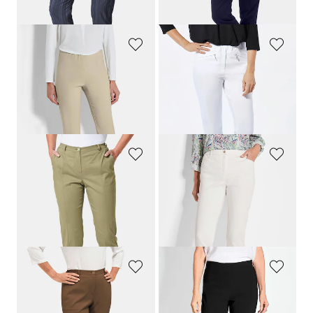
30-Tage-Bestpreis**: 44,95 €
(-22%)
30-Tage-Bestpreis**: 54,95 €
(-18%)
GOLDNER
GOLDNER
7/8-Bengalinhose
LOUISA
mit Schlupfbund
7/8-Bengalinhose
LOUISA
64,95 €
99,95 €
44,95 €
+ 11
30-Tage-Bestpreis**: 54,95 €
(-18%)
GOLDNER
GOLDNER
Bequeme Satinhose
LOUISA
Satin-Baumwollhose
LOUISA
COMFORT+
99,95 €
109,95 €
44,95 €
64,95 €
+ 4
30-Tage-Bestpreis**: 54,95 €
(-18%)
30-Tage-Bestpreis**: 79,95 €
(-18%)
GOLDNER
GOLDNER
Trageangenehme Rippenhose Klassik-Schnitt
Schlupfhose
LOUISA