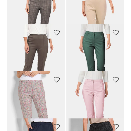
GOLDNER
GOLDNER
Karohose
CARLA
mit Biesen
Trageangenehme Rippenhose Comfort-Schnitt
79,95 €
99,95 €
44,95 €
GOLDNER
GOLDNER
Schlupfhose
CARLA
mit Refresh-Technologie
Satin-Baumwollhose
LOUISA
COMFORT+
54,95 €
109,95 €
34,95 €
64,95 €
+ 4
30-Tage-Bestpreis**: 79,95 €
(-18%)
GOLDNER
GOLDNER
Gemusterte Schlupfhose in Stretch-Qualität
Satin-Baumwollhose
LOUISA
89,95 €
109,95 €
64,95 €
64,95 €
+ 4
30-Tage-Bestpreis**: 89,95 €
(-27%)
30-Tage-Bestpreis**: 79,95 €
(-18%)