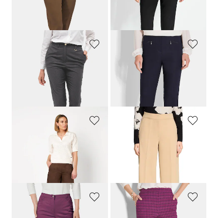
99,95 €
139,95 €
44,95 €
79,95 €
30-Tage-Bestpreis**: 89,95 €
(-11%)
GOLDNER
GOLDNER
Bequeme Hose
LOUISA
COMFORT+ mit Bügelfalte
Schmale Bengalinhose
LOUISA
innen angeraut
99,95 €
99,95 €
44,95 €
+ 2
30-Tage-Bestpreis**: 64,95 €
(-30%)
TONI
BETTY BARCLAY
Luftige Culotte mit glatten Schlupfbund
Culotte aus Soft-Stretch mit Bügelfalten
109,95 €
99,99 €
54,97 €
54,99 €
30-Tage-Bestpreis**: 98,96 €
(-44%)
30-Tage-Bestpreis**: 65,00 €
(-15%)
GOLDNER
GOLDNER