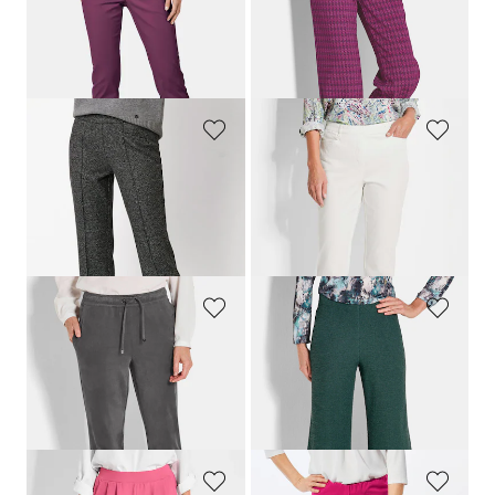
Satin-Baumwollhose
LOUISA
COMFORT+
Druckhose VERA
109,95 €
109,95 €
64,95 €
+ 4
30-Tage-Bestpreis**: 79,95 €
(-18%)
RELAXED
GOLDNER
7/8-Hose "Jenny" mit Biesen
Schlupfhose
LOUISA
aus Baumwoll-Satin
109,95 €
109,95 €
54,97 €
64,95 €
+ 4
30-Tage-Bestpreis**: 65,97 €
(-16%)
30-Tage-Bestpreis**: 79,95 €
(-18%)
GOLDNER
GOLDNER
Stretch Hose SARA in Veloursleder-Optik
Jersey-Hose VERA in Bouclé-Optik
139,95 €
139,95 €
64,95 €
89,95 €
30-Tage-Bestpreis**: 89,95 €
(-27%)
30-Tage-Bestpreis**: 99,95 €
(-10%)