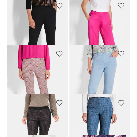
GOLDNER
GOLDNER
Jersey-Hose
CARLA
mit ausgestelltem Bein
Satinhose VERA
139,95 €
109,95 €
64,95 €
30-Tage-Bestpreis**: 79,95 €
(-18%)
GOLDNER
GOLDNER
Druckhose
LOUISA
in Scuba-Qualität
Satin-Baumwollhose
LOUISA
109,95 €
119,95 €
54,95 €
69,95 €
+ 4
30-Tage-Bestpreis**: 64,95 €
(-15%)
30-Tage-Bestpreis**: 84,95 €
(-17%)
GOLDNER
GOLDNER
Wendedruckhose
Karohose
CARLA
mit Biesen
109,95 €
79,95 €
34,95 €