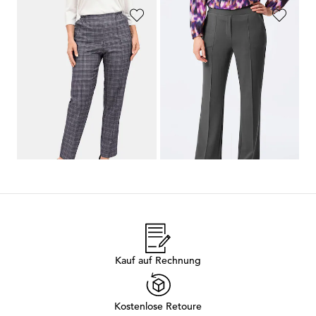
GOLDNER
GOLDNER
Karohose
CARLA
mit Biesen
Jerseyhose VERA mit Biesen
79,95 €
109,95 €
+ 1
1
2
3
4
5
6
Kauf auf Rechnung
Kostenlose Retoure