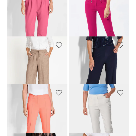
GOLDNER
GOLDNER
Weite Schlupfhose SARA in Krepp-Qualität
7/8-Bengalinhose
LOUISA
109,95 €
89,95 €
64,95 €
+ 11
+ 2
30-Tage-Bestpreis**: 89,95 €
(-27%)
GOLDNER
GOLDNER
Leinenhose VERA mit weitem Bein
Hose VERA mit Mesh-Einsätzen
109,95 €
109,95 €
84,95 €
54,95 €
30-Tage-Bestpreis**: 89,95 €
(-39%)
GOLDNER
GOLDNER
Schlupfhose
LOUISA
Leichte Baumwollschlupfhose
109,95 €
109,95 €
79,95 €
64,95 €
+ 2
30-Tage-Bestpreis**: 89,95 €
(-11%)
30-Tage-Bestpreis**: 79,95 €
(-18%)