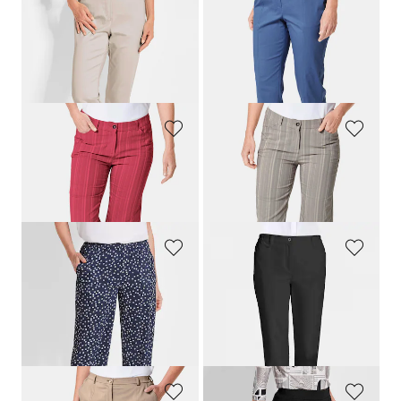
GOLDNER
GOLDNER
Schlupfhose
LOUISA
aus Baumwoll-Satin
Caprihose
CARLA
aus Satin
109,95 €
99,95 €
64,95 €
54,95 €
+ 4
30-Tage-Bestpreis**: 79,95 €
(-18%)
GOLDNER
GOLDNER
Bermuda
CARLA
in Streifen-Optik
Bermuda
CARLA
in Streifen-Optik
89,95 €
89,95 €
44,95 €
44,95 €
GOLDNER
GOLDNER
Hose VERA mit Tupfen-Muster
Satin-Baumwollhose
LOUISA
COMFORT+
99,95 €
109,95 €
89,95 €
64,95 €
+ 4
30-Tage-Bestpreis**: 79,95 €
(-18%)