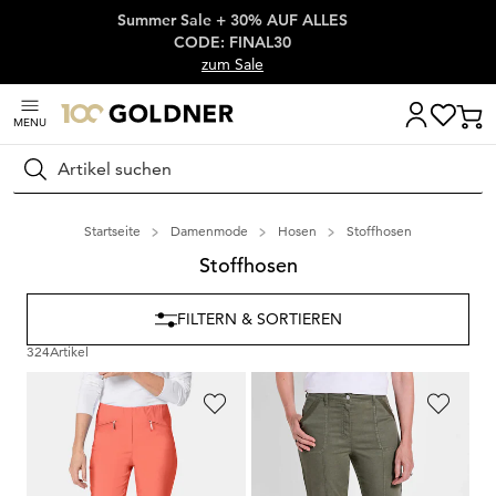
Summer Sale + 30% AUF ALLES
Überspringe Navigation, direkt zum Content
CODE: FINAL30
zum Sale
MENU
Suchen
Startseite
Damenmode
Hosen
Stoffhosen
Stoffhosen
FILTERN & SORTIEREN
324
Artikel
GOLDNER
GOLDNER
Schmale Bengalinhose
LOUISA
Cargohose SARA mit Biesen
89,95 €
109,95 €
54,95 €