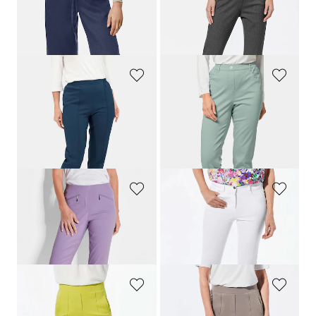
GOLDNER
ADELINA
Leinenhose VERA mit weitem Bein
Bauchweghose Adelina by Scheiter
99,95 €
99,95 €
79,95 €
+ 2
GOLDNER
GOLDNER
Schlupfhose
CARLA
mit Refresh-Technologie
Leichte Baumwollschlupfhose
54,95 €
109,95 €
34,95 €
64,95 €
+ 2
30-Tage-Bestpreis**: 44,95 €
(-22%)
30-Tage-Bestpreis**: 79,95 €
(-18%)
GOLDNER
GOLDNER
7/8-Bengalinhose
LOUISA
Hose im 5-Pocket-Stil
89,95 €
139,95 €
89,95 €
+ 11
GOLDNER
GOLDNER