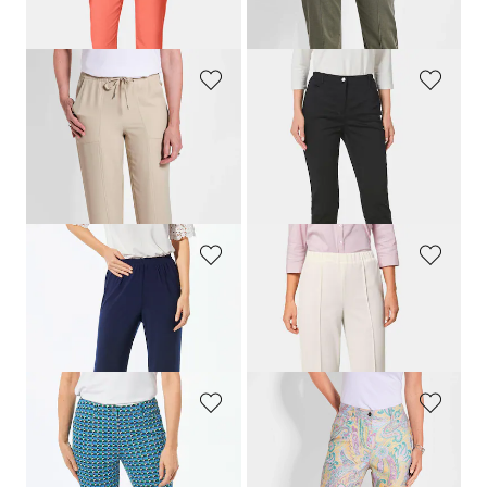
+ 11
30-Tage-Bestpreis**: 64,95 €
(-15%)
GOLDNER
GOLDNER
Joggpants SARA im Cargo-Stil
Satin-Baumwollhose
LOUISA
99,95 €
109,95 €
79,95 €
64,95 €
+ 4
30-Tage-Bestpreis**: 89,95 €
(-11%)
30-Tage-Bestpreis**: 79,95 €
(-18%)
GOLDNER
GOLDNER
Bequeme Slinky-Hose VERA
Bequeme Rippenhose
CARLA
89,95 €
54,95 €
+ 4
+ 4
GOLDNER
GOLDNER
Druckhose
LOUISA
im Minimal Print
Gemusterte Hose
LOUISA
109,95 €
139,95 €
64,95 €
79,95 €