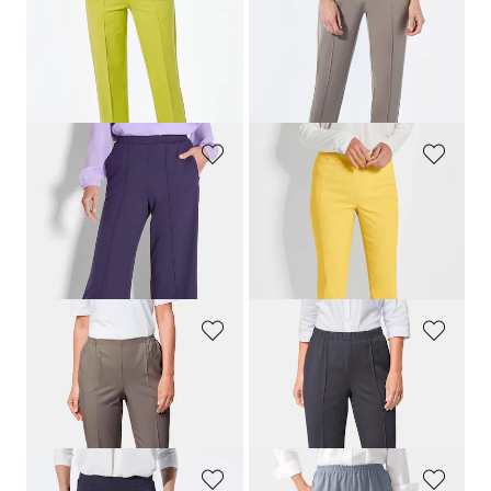
7/8-Hose
CARLA
aus Viskose-Jersey
Weite Hose SARA aus Viskose-Jersey
139,95 €
139,95 €
64,95 €
89,95 €
+ 4
30-Tage-Bestpreis**: 79,95 €
(-18%)
30-Tage-Bestpreis**: 109,95 €
(-18%)
GOLDNER
GOLDNER
Jersey-Culotte VERA mit Biesen
Pflegeleichte Bengalinhose
CARLA
99,95 €
99,95 €
54,95 €
64,95 €
+ 5
30-Tage-Bestpreis**: 64,95 €
(-15%)
30-Tage-Bestpreis**: 79,95 €
(-18%)
GOLDNER
GOLDNER
Pflegeleichte Capri-Schlupfhose
Bequeme Rippenhose
CARLA
54,95 €
54,95 €
24,95 €
+ 4