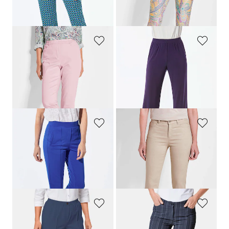
30-Tage-Bestpreis**: 79,95 €
(-18%)
30-Tage-Bestpreis**: 89,95 €
(-11%)
GOLDNER
GOLDNER
Schlupfhose
LOUISA
aus Baumwoll-Satin
Bequeme Slinky-Hose VERA
109,95 €
89,95 €
64,95 €
+ 4
+ 4
30-Tage-Bestpreis**: 79,95 €
(-18%)
GOLDNER
GOLDNER
Weite Hose SARA aus Viskose-Jersey
Gemusterte Hose
CARLA
in schimmerndem Blumenprint
139,95 €
99,95 €
44,95 €
+ 4
30-Tage-Bestpreis**: 54,95 €
(-18%)
GOLDNER
GOLDNER