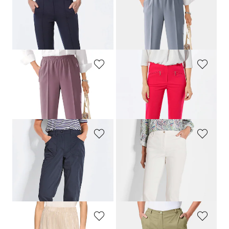
GOLDNER
GOLDNER
Weite Hose SARA aus Viskose-Jersey
Pflegeleichte Reiseschlupfhose
CARLA
139,95 €
79,95 €
+ 4
+ 3
GOLDNER
GOLDNER
Pflegeleichte Reiseschlupfhose
CARLA
7/8-Bengalinhose
LOUISA
79,95 €
89,95 €
+ 3
+ 11
GOLDNER
GOLDNER
Funktionshose
CARLA
wasserabweisend
Satin-Baumwollhose
LOUISA
COMFORT+
109,95 €
109,95 €
54,95 €
64,95 €
+ 4
30-Tage-Bestpreis**: 64,95 €
(-15%)
30-Tage-Bestpreis**: 79,95 €
(-18%)