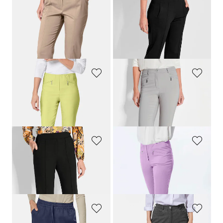
GOLDNER
GOLDNER
Caprihose
CARLA
aus Satin
Jerseyhose
CARLA
in knitterarmer Viskose-Qualität
99,95 €
109,95 €
54,95 €
89,95 €
30-Tage-Bestpreis**: 99,95 €
(-10%)
GOLDNER
GOLDNER
Schmale Bengalinhose
LOUISA
Bauchweghose BELLA mit schmalem Bein
89,95 €
109,95 €
+ 11
GOLDNER
GOLDNER
Jerseyhose VERA mit Biesen
Schmale Bengalinhose
LOUISA
109,95 €
89,95 €
+ 1
+ 11