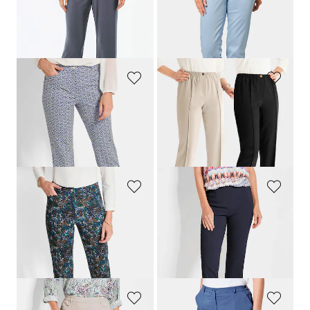
Bequeme Slinky-Hose VERA
Leichte Baumwollschlupfhose
89,95 €
109,95 €
54,95 €
64,95 €
+ 4
+ 2
30-Tage-Bestpreis**: 79,95 €
(-31%)
30-Tage-Bestpreis**: 79,95 €
(-18%)
GOLDNER
GOLDNER
Druckhose
LOUISA
in Scuba-Qualität
Schlupfhose
CARLA
im 2er-Pack
109,95 €
79,95 €
54,95 €
64,95 €
30-Tage-Bestpreis**: 64,95 €
(-15%)
30-Tage-Bestpreis**: 79,95 €
(-18%)
GOLDNER
GOLDNER
Hose
LOUISA
in Scuba-Qualität
Pflegeleichte Bengalinhose
CARLA
139,95 €
99,95 €
64,95 €
64,95 €
+ 5
30-Tage-Bestpreis**: 89,95 €
(-27%)
30-Tage-Bestpreis**: 79,95 €
(-18%)