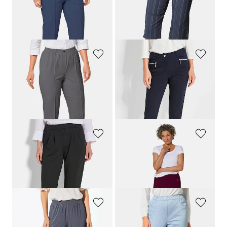
Schlupfhose
CARLA
im 2er-Pack
Bermuda
CARLA
in Streifen-Optik
79,95 €
89,95 €
64,95 €
44,95 €
30-Tage-Bestpreis**: 79,95 €
(-18%)
GOLDNER
GOLDNER
Schlupfhose
CARLA
im 2er-Pack
Bauchweghose BELLA mit schmalem Bein
79,95 €
109,95 €
64,95 €
30-Tage-Bestpreis**: 79,95 €
(-18%)
GOLDNER
GOLDNER
Weite Schlupfhose SARA in Krepp-Qualität
Pflegeleichte Reiseschlupfhose
CARLA
109,95 €
79,95 €
+ 2
+ 3
GOLDNER
GOLDNER