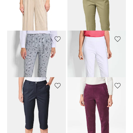
BETTY BARCLAY
GOLDNER
Verkürzte Plissee-Hose mit Glanzgarn
Bequeme Satinhose
LOUISA
COMFORT+
109,99 €
99,95 €
55,00 €
44,95 €
30-Tage-Bestpreis**: 76,99 €
(-28%)
30-Tage-Bestpreis**: 54,95 €
(-18%)
GOLDNER
GOLDNER
Bengalinhose
LOUISA
mit Streifen und Blumen
Schlupfhose
LOUISA
109,95 €
139,95 €
79,95 €
79,95 €
30-Tage-Bestpreis**: 99,95 €
(-20%)
30-Tage-Bestpreis**: 89,95 €
(-11%)
GOLDNER
GOLDNER
Caprihose
CARLA
aus Satin
Hose
LOUISA
in Veloursleder-Optik
99,95 €
109,95 €
54,95 €
64,95 €
30-Tage-Bestpreis**: 89,95 €
(-27%)