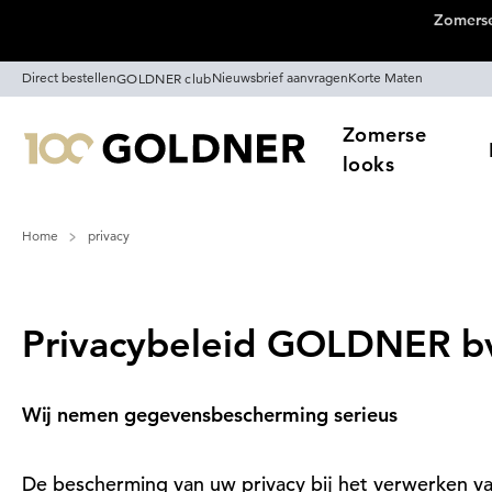
Zomerse
Skip naar hoofdinhoud
Direct bestellen
Nieuwsbrief aanvragen
Korte Maten
GOLDNER club
Zomerse
looks
Home
privacy
Privacybeleid GOLDNER b
Wij nemen gegevensbescherming serieus
De bescherming van uw privacy bij het verwerken va