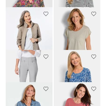
GOLDNER
GOLDNER
Superlicht lang jack met verborgen capuchon
Topje met schitterende glans
229,95 €
69,95 €
99,95 €
49,95 €
Laagste prijs van de afgelopen 30
dagen**: 169,95 €
(-41%)
GOLDNER
GOLDNER
Superelastische broek
LOUISA
met zakken met rits
Shirt van viscose met modieuze animalprint
99,95 €
79,95 €
44,95 €
+ 11
GOLDNER
GOLDNER
Blouse in denimlook
Tricot pullover van katoen en viscose
89,95 €
69,95 €
59,95 €
39,95 €