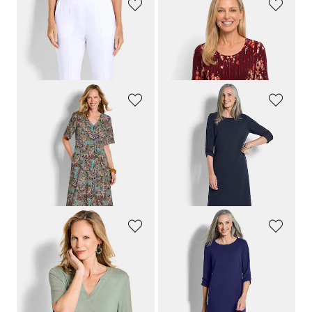
GOLDNER
GOLDNER
7/8-broek BELLA van bengaline, met biesjes
Shirt van viscose met bloemen en verticale strepen
119,95 €
69,95 €
89,95 €
39,95 €
+ 1
GOLDNER
GOLDNER
Kleurrijke jurk van pure viscose
Elegante jurk met aangerimpelde mouwen
149,95 €
139,95 €
119,95 €
99,95 €
Laagste prijs van de afgelopen 30
dagen**: 119,95 €
(-16%)
GOLDNER
GOLDNER
Jersey shirt van zachte viscose
Elegante jurk met aangerimpelde mouwen
59,95 €
139,95 €
49,95 €
99,95 €
Laagste prijs van de afgelopen 30