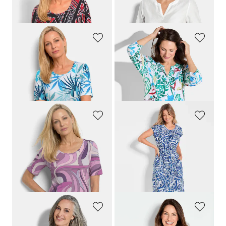
69,95 €
69,95 €
39,95 €
59,95 €
GOLDNER
GOLDNER
Shirt van viscose met zomerse bladerprint
Tuniek met kleurrijke print allover
69,95 €
109,95 €
39,95 €
69,95 €
GOLDNER
GOLDNER
Shirt van viscose met een artistieke all-over print
Linnen jurk met all-over print & strikceintuurtje
69,95 €
139,95 €
39,95 €
99,95 €
Laagste prijs van de afgelopen 30
dagen**: 119,95 €
(-16%)
GOLDNER
GOLDNER