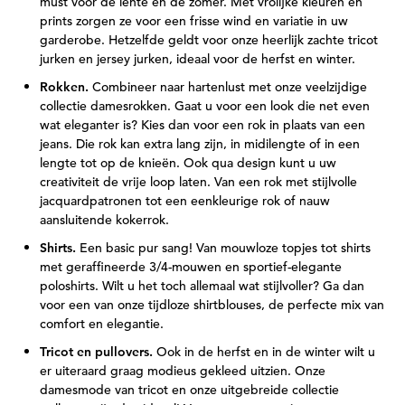
must voor de lente en de zomer. Met vrolijke kleuren en
prints zorgen ze voor een frisse wind en variatie in uw
garderobe. Hetzelfde geldt voor onze heerlijk zachte tricot
jurken en jersey jurken, ideaal voor de herfst en winter.
Rokken.
Combineer naar hartenlust met onze veelzijdige
collectie damesrokken. Gaat u voor een look die net even
wat eleganter is? Kies dan voor een rok in plaats van een
jeans. Die rok kan extra lang zijn, in midilengte of in een
lengte tot op de knieën. Ook qua design kunt u uw
creativiteit de vrije loop laten. Van een rok met stijlvolle
jacquardpatronen tot een eenkleurige rok of nauw
aansluitende kokerrok.
Shirts.
Een basic pur sang! Van mouwloze topjes tot shirts
met geraffineerde 3/4-mouwen en sportief-elegante
poloshirts. Wilt u het toch allemaal wat stijlvoller? Ga dan
voor een van onze tijdloze shirtblouses, de perfecte mix van
comfort en elegantie.
Tricot en pullovers.
Ook in de herfst en in de winter wilt u
er uiteraard graag modieus gekleed uitzien. Onze
damesmode van tricot en onze uitgebreide collectie