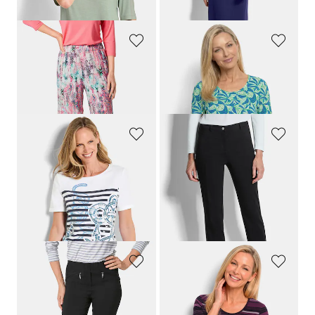
dagen**: 119,95 €
(-16%)
GOLDNER
GOLDNER
Jersey culotte VERA met kleurrijke print
Shirt van viscose met bladerdessin
99,95 €
69,95 €
49,95 €
39,95 €
GOLDNER
GOLDNER
Maritiem, jersey shirt met glansdetails
Broek
LOUISA
van superstretch-bengaline
89,95 €
99,95 €
49,95 €
69,95 €
Laagste prijs van de afgelopen 30
dagen**: 89,95 €
(-22%)
GOLDNER
GOLDNER
Superelastische broek
LOUISA
met zakken met rits
Katoenen shirt met een opvallend streeppatroon
99,95 €
69,95 €
39,95 €