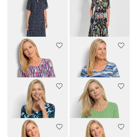
GOLDNER
GOLDNER
Strokenjurk met stippen
Romantische jurk met bloemenprint allover
149,95 €
109,95 €
119,95 €
89,95 €
Laagste prijs van de afgelopen 30
dagen**: 109,95 €
(-18%)
GOLDNER
GOLDNER
Shirt met grafisch patroon
Shirt van zachte katoenen jersey met aquarelprint
69,95 €
69,95 €
39,95 €
39,95 €
GOLDNER
GOLDNER
Shirt van viscose met artistieke print
Shirt van viscose met minimalistische geometrische print
69,95 €
69,95 €
39,95 €
39,95 €