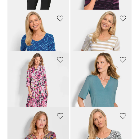
+ 11
GOLDNER
GOLDNER
Viscose shirt met speelse stippen
Gestreept shirt van zachte katoenmix
69,95 €
69,95 €
39,95 €
39,95 €
GOLDNER
GOLDNER
Gedessineerde jurk met bloemenmotief
Jersey shirt van zachte viscose
139,95 €
59,95 €
89,95 €
49,95 €
Laagste prijs van de afgelopen 30
dagen**: 139,95 €
(-35%)
GOLDNER
GOLDNER
Blouseshirt met mouwen van fijn chiffon
Viscose shirt met abstracte streepjesprint
89,95 €
69,95 €
59,95 €
39,95 €