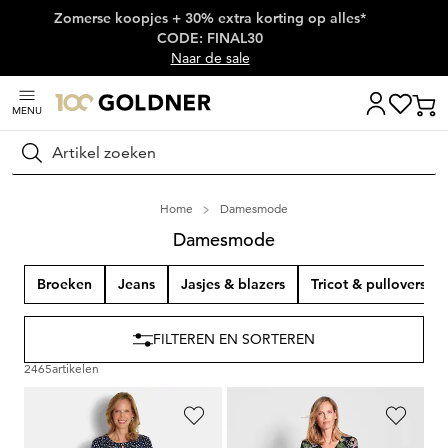
Zomerse koopjes + 30% extra korting op alles*
Skip naar hoofdinhoud
CODE: FINAL30
Naar de sale
MENU
Zoeken
Home
Damesmode
Damesmode
Broeken
Jeans
Jasjes & blazers
Tricot & pullovers
FILTEREN EN SORTEREN
2465
artikelen