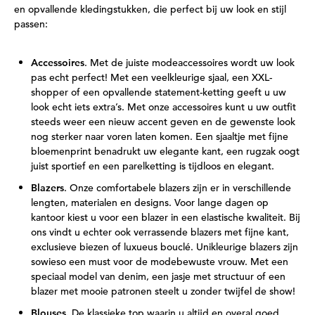
en opvallende kledingstukken, die perfect bij uw look en stijl
passen:
Accessoires
. Met de juiste modeaccessoires wordt uw look
pas echt perfect! Met een veelkleurige sjaal, een XXL-
shopper of een opvallende statement-ketting geeft u uw
look echt iets extra’s. Met onze accessoires kunt u uw outfit
steeds weer een nieuw accent geven en de gewenste look
nog sterker naar voren laten komen. Een sjaaltje met fijne
bloemenprint benadrukt uw elegante kant, een rugzak oogt
juist sportief en een parelketting is tijdloos en elegant.
Blazers
. Onze comfortabele blazers zijn er in verschillende
lengten, materialen en designs. Voor lange dagen op
kantoor kiest u voor een blazer in een elastische kwaliteit. Bij
ons vindt u echter ook verrassende blazers met fijne kant,
exclusieve biezen of luxueus bouclé. Unikleurige blazers zijn
sowieso een must voor de modebewuste vrouw. Met een
speciaal model van denim, een jasje met structuur of een
blazer met mooie patronen steelt u zonder twijfel de show!
Blouses.
De klassieke top waarin u altijd en overal goed