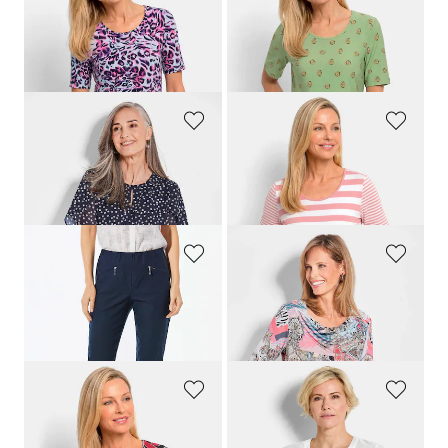
GOLDNER
GOLDNER
Jersey shirt met animalprint
Viscose shirt met bloemen- en bladerprint
69,95 €
69,95 €
39,95 €
39,95 €
GOLDNER
GOLDNER
Blouse van licht chiffon
Gestreept shirt van zachte katoenmix
69,95 €
69,95 €
59,95 €
39,95 €
GOLDNER
GOLDNER
Superelastische broek
LOUISA
met zakken met rits
Shirt met watervalhals
99,95 €
69,95 €
49,95 €
+ 11
GOLDNER
GOLDNER
Katoenen shirt met grafische print
Onderhoudsarme blouse van seersucker