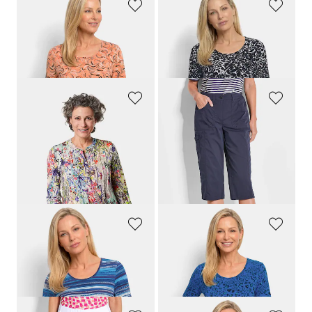
GOLDNER
GOLDNER
Shirt van viscose met een frisse all-over print
Viscose shirt met luipaardprint
69,95 €
69,95 €
39,95 €
39,95 €
GOLDNER
GOLDNER
Figuurvriendelijk gedessineerd tuniekshirt
Functionele capri
CARLA
89,95 €
109,95 €
59,95 €
59,95 €
Laagste prijs van de afgelopen 30
dagen**: 69,95 €
(-14%)
GOLDNER
GOLDNER
Shirt van viscose met kleurrijk streeppatroon
Viscose shirt met luipaardprint
69,95 €
69,95 €
39,95 €
39,95 €