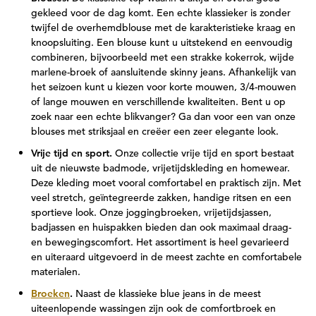
gekleed voor de dag komt. Een echte klassieker is zonder
twijfel de overhemdblouse met de karakteristieke kraag en
knoopsluiting. Een blouse kunt u uitstekend en eenvoudig
combineren, bijvoorbeeld met een strakke kokerrok, wijde
marlene-broek of aansluitende skinny jeans. Afhankelijk van
het seizoen kunt u kiezen voor korte mouwen, 3/4-mouwen
of lange mouwen en verschillende kwaliteiten. Bent u op
zoek naar een echte blikvanger? Ga dan voor een van onze
blouses met striksjaal en creëer een zeer elegante look.
Vrije tijd en sport.
Onze collectie vrije tijd en sport bestaat
uit de nieuwste badmode, vrijetijdskleding en homewear.
Deze kleding moet vooral comfortabel en praktisch zijn. Met
veel stretch, geïntegreerde zakken, handige ritsen en een
sportieve look. Onze joggingbroeken, vrijetijdsjassen,
badjassen en huispakken bieden dan ook maximaal draag-
en bewegingscomfort. Het assortiment is heel gevarieerd
en uiteraard uitgevoerd in de meest zachte en comfortabele
materialen.
Broeken
.
Naast de klassieke blue jeans in de meest
uiteenlopende wassingen zijn ook de comfortbroek en