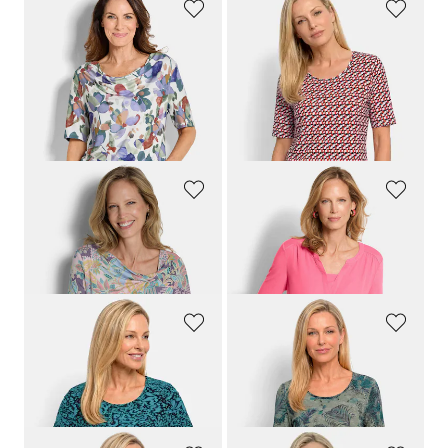
GOLDNER
GOLDNER
Jersey shirt met watervalhals
Shirt van viscose met een spannende 3D-print
69,95 €
69,95 €
49,95 €
39,95 €
Laagste prijs van de afgelopen 30
dagen**: 69,95 €
(-28%)
GOLDNER
GOLDNER
Jersey shirt met knoopdetail
Comfortabel blouseshirt van chiffon en jersey
89,95 €
89,95 €
59,95 €
49,95 €
GOLDNER
GOLDNER
Viscose shirt met luipaardprint
Zomershirt van onderhoudsarm viscose-jersey
69,95 €
69,95 €
39,95 €
39,95 €