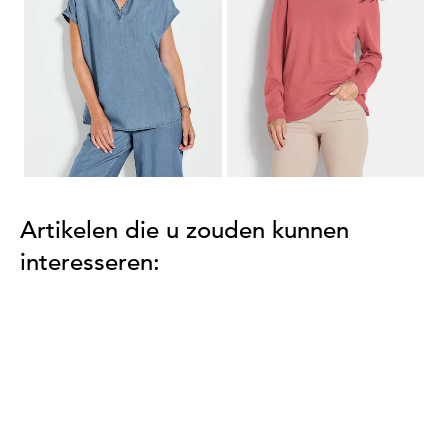
Laagste prijs van de afgelopen 30
dagen**: 69,95 €
(-14%)
...
1
2
3
4
5
42
Artikelen die u zouden kunnen
interesseren: