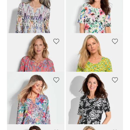
Tuniek van zachte viscose-jersey
Shirt met bloemenprint allover
99,95 €
59,95 €
69,95 €
49,95 €
Laagste prijs van de afgelopen 30
dagen**: 99,95 €
(-30%)
GOLDNER
GOLDNER
Paisleyblouse van zachte viscose
Shirt van viscose met een frisse all-over print
99,95 €
69,95 €
69,95 €
39,95 €
GOLDNER
GOLDNER
Helder gekleurde, gedessineerde blouse met charmante details
Jersey shirt met gebloemde print
69,95 €
69,95 €
49,95 €
12,95 €
Laagste prijs van de afgelopen 30
dagen**: 39,95 €
(-67%)