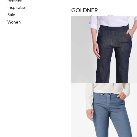
Merken
Inspiratie
GOLDNER
Sale
Wonen
69,95 €
119,95 €
Laagste prijs van de afgelopen 30 dagen
89,95 €
(-22%)
GOLDNER
Jeansbroek
59,95 €
119,95 €
+ 1
Laagste prijs van de afgelopen 30 dagen
69,95 €
(-14%)