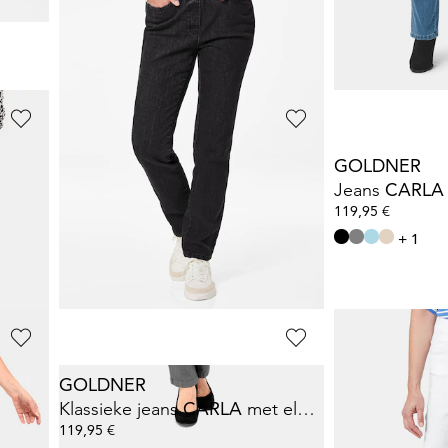
+ 3
+ 6
Laagste prijs van de 
99,95 €
(-10%)
GOLDNER
GOLDNER
Jeansbroek
Jeans
CARLA
m
39,95 €
119,95 €
99,95 €
+ 1
Laagste prijs van de afgelopen 30 dagen**:
49,95 €
(-20%)
GOLDNER
GOLDNER
Klassieke jeans
CARLA
met elastische tailleband
Jeansbroek
119,95 €
39,95 €
99,95 €