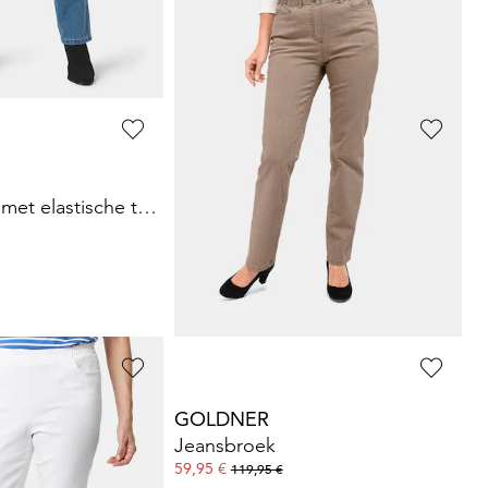
+ 3
afgelopen 30 dagen**:
GOLDNER
et elastische tailleband en glittersteentjes
7/8-jeans BELLA met strassteentjes
119,95 €
GOLDNER
Jeansbroek
59,95 €
119,95 €