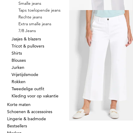
Smalle jeans
Taps toelopende jeans
GOLDNER
Rechte jeans
Superstretch-jeans BELLA
Extra smalle jeans
119,95 €
7/8 Jeans
+ 6
Jasjes & blazers
Tricot & pullovers
Shirts
Blouses
Jurken
Vrijetijdsmode
GOLDNER
Rokken
Tweedelige outfit
139,95 €
Kleding voor op vakantie
+ 1
Korte maten
Schoenen & accessoires
Lingerie & badmode
Bestsellers