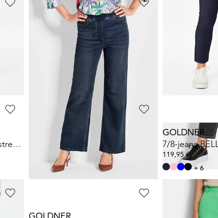
GOLDNER
GOLDNER
Jeans VERA zonder sluiting met wijde pijpen
Verkorte jeans met wijd uitlopende zoom
59,95 €
139,95 €
119,95 €
**:
Laagste prijs van de afgelopen 30 dagen**:
69,95 €
(-14%)
GOLDNER
GOLDNER
7/8-jeans BELLA van superstretch-materiaal
Wijde jeans VERA van stretch-denim
139,95 €
119,95 €
+ 1
+ 6
GOLDNER
GOLDNER