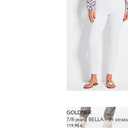
119,95 €
+ 7
GOLDNER
Chique jeans
LOUISA
COMFO
89,95 €
119,95 €
+ 1
Laagste prijs van de afgelopen 30 dagen
119,95 €
(-25%)
GOLDNER
119,95 €