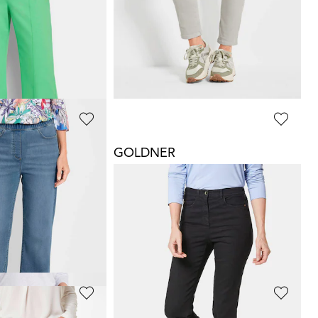
Wijde jeans VERA met bies die u langer laat lijken
7/8-jeans BELLA van superstretch-materiaal
119,95 €
+ 6
afgelopen 30 dagen**:
GOLDNER
Jeans VERA met elastische tailleband en wijde pijpen
7/8-jeans BELLA van superstretch-materiaal
119,95 €
+ 6