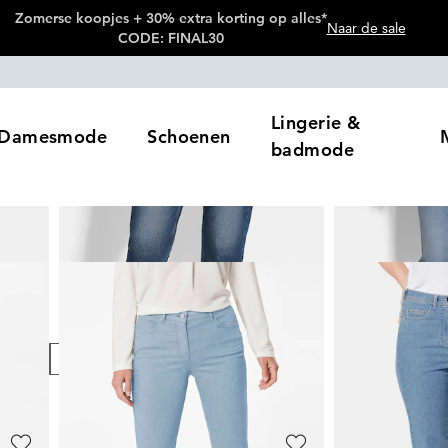
Zomerse koopjes + 30% extra korting op alles*
Naar de sale
CODE: FINAL30
Lingerie &
Damesmode
Schoenen
badmode
leur
Prijzen