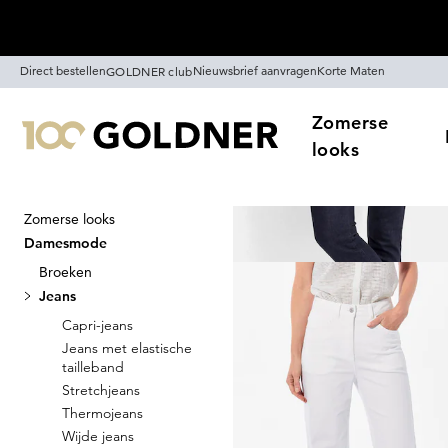
Skip naar hoofdinhoud
Direct bestellen
Nieuwsbrief aanvragen
Korte Maten
GOLDNER club
Zomerse
looks
Zomerse looks
Home
Damesmode
Jeans
Damesmode
Jeans
Broeken
115
artikelen
Jeans
Capri-jeans
Jeans met elastische
Sorteren Op
Sale
K
tailleband
Stretchjeans
Thermojeans
Wijde jeans