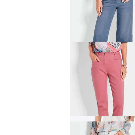
69,95 €
119,95 €
GOLDNER
69,95 €
139,95 €
Laagste prijs van de afgelopen 30 dagen
99,95 €
(-30%)