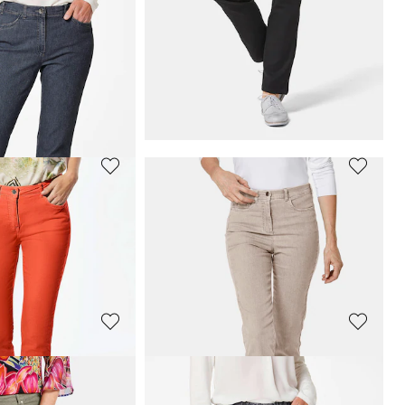
GOLDNER
Jeans VERA met elastische tailleband en wijde pijpen
Jeans
CARLA
met rechte pijpen
89,95 €
119,95 €
Laagste prijs van de afgelopen 30 dagen**:
119,95 €
(-25%)
GOLDNER
jeans BELLA
Smalle highstretch jeans
LOUISA
119,95 €
+ 7
GOLDNER
LOUISA
COMFORT+
Jeans
CARLA
met uitlopende pijpen