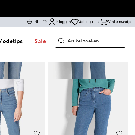
NL
FR
Inloggen
Verlanglijstje
Winkelmandje
Modetips
Sale
Zoeken