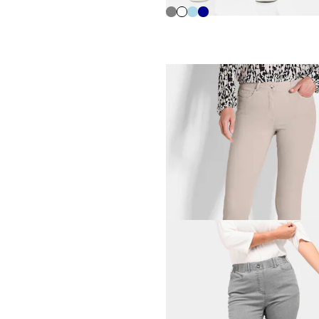
GOLDNER
Superstretch-jeans BELLA
119,95 €
+ 6
GOLDNER
Jeansbroek
59,95 €
119,95 €