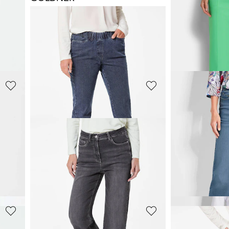
Comfortabele culotte in verkorte lengte
Jeans VERA met elastische tailleband en wijde pijpen
139,95 €
69,95 €
139,95 €
+ 1
Laagste prijs van de 
89,95 €
(-22%)
GOLDNER
GOLDNER
Broek SARA met een verstevigde tailleband
Wijde jeans VERA van stretch-denim
139,95 €
139,95 €
+ 1
+ 1
**: