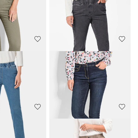
59,95 €
119,95 €
Laagste prijs van de afgelopen 30 dagen**:
69,95 €
(-14%)
GOLDNER
jeans BELLA
Smalle highstretch jeans
LOUISA
119,95 €
+ 7
afgelopen 30 dagen**:
GOLDNER
jeans BELLA
Klassieke jeans
CARLA
met elastische tailleband
119,95 €