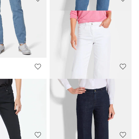
GOLDNER
Mom jeans SARA van stretchkatoen
Wijde jeans VERA met een verstevigde tailleband
99,95 €
119,95 €
afgelopen 30 dagen**:
GOLDNER
retch jeans
LOUISA
Chique jeans
LOUISA
COMFORT+
119,95 €
+ 1