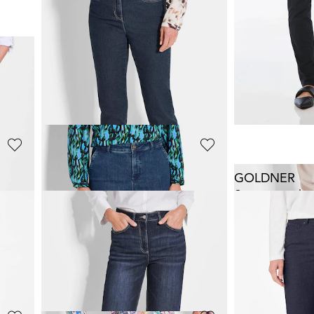
GOLDNER
GOLDNER
Jeansculotte VERA met gestreken vouwen
Smalle highstretch jeans
LOUISA
Jeans
CARLA
m
119,95 €
69,95 €
119,95 €
+ 7
+ 1
**:
Laagste prijs van de 
119,95 €
(-41%)
GOLDNER
GOLDNER
Jeansculotte VERA met gestreken vouwen
Superstretch-
59,95 €
119,95 €
119,95 €
+ 6
Laagste prijs van de afgelopen 30 dagen**:
**:
69,95 €
(-14%)