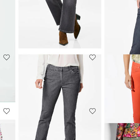
GOLDNER
GOLDNER
Klassieke jeans
CARLA
met elastische tailleband
119,95 €
139,95 €
+ 3
+ 1
GOLDNER
GOLDNER
RT+
Wijde jeans VERA van stretch-denim
Superstretch-
139,95 €
119,95 €
+ 1
+ 6
GOLDNER
GOLDNER
OUISA
Jeans
CARLA
met elastische tailleband en glittersteentjes
Chique jeans