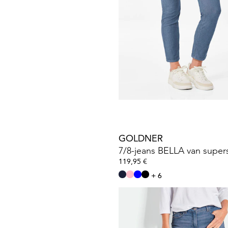
GOLDNER
59,95 €
119,95 €
Laagste prijs van de afgelopen 30 dagen
69,95 €
(-14%)
GOLDNER
119,95 €
+ 6
GOLDNER