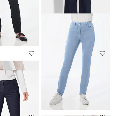
GOLDNER
et elastische tailleband en glittersteentjes
Comfortabele culotte in verkorte lengte
69,95 €
119,95 €
Laagste prijs van de afgelopen 30 dagen**:
afgelopen 30 dagen**:
119,95 €
(-41%)
GOLDNER
jeans BELLA
Jeansculotte VERA met gestreken vouwen
59,95 €
119,95 €
Laagste prijs van de afgelopen 30 dagen**:
69,95 €
(-14%)