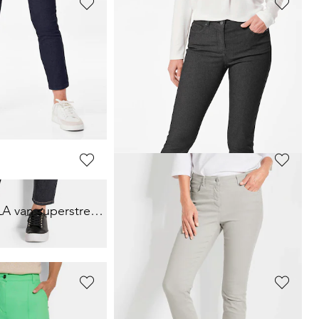
GOLDNER
Mom jeans SARA van stretchkatoen
Superstretch-jeans BELLA
89,95 €
119,95 €
+ 6
Laagste prijs van de afgelopen 30 dagen**:
99,95 €
(-10%)
GOLDNER
7/8-jeans BELLA van superstretch-materiaal
Wijde jeans VERA van stretch-denim
139,95 €
+ 1
GOLDNER