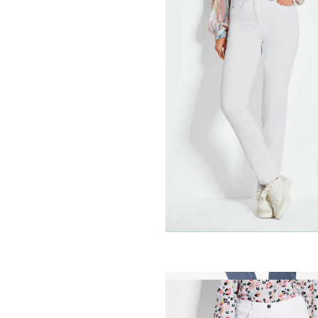
GOLDNER
Superstretch-jeans BELLA
119,95 €
+ 6
GOLDNER
Smalle jeans
LOUISA
COMFO
119,95 €
+ 3
GOLDNER
Smalle highstretch jeans
L