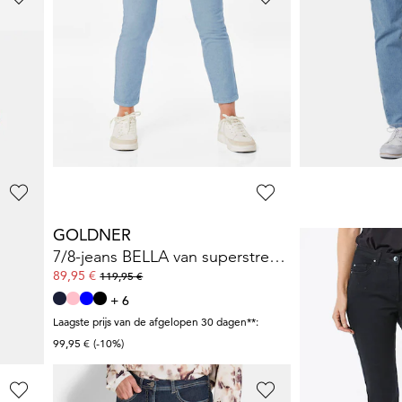
GOLDNER
GOLDNER
Mom jeans SARA van stretchkatoen
139,95 €
99,95 €
139,95 €
Laagste prijs van de 
119,95 €
(-16%)
GOLDNER
GOLDNER
Wijde jeans VERA van stretch-denim
7/8-jeans BELLA van superstretch-materiaal
Smalle highst
89,95 €
119,95 €
119,95 €
+ 6
+ 7
Laagste prijs van de afgelopen 30 dagen**:
99,95 €
(-10%)