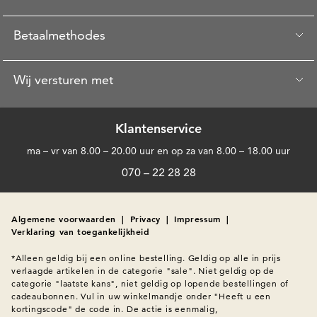
Betaalmethodes
Wij versturen met
Klantenservice
ma – vr van 8.00 – 20.00 uur en op za van 8.00 – 18.00 uur
070 – 22 28 28
Algemene voorwaarden
|
Privacy
|
Impressum
|
Verklaring van toegankelijkheid
*Alleen geldig bij een online bestelling. Geldig op alle in prijs 
verlaagde artikelen in de categorie "sale". Niet geldig op de 
categorie "laatste kans", niet geldig op lopende bestellingen of 
cadeaubonnen. Vul in uw winkelmandje onder "Heeft u een 
kortingscode" de code in. De actie is eenmalig, 