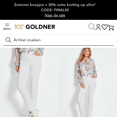
Zomerse koopjes + 30% extra korting op alles*
Skip naar hoofdinhoud
CODE: FINAL30
Naar de sale
MENU
Home
Damesmode
Jeans
Stretchjeans
Zoeken