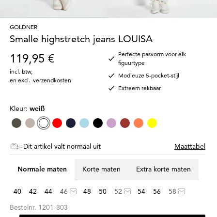
GOLDNER
Smalle highstretch jeans LOUISA
Perfecte pasvorm voor elk
119,95 €
figuurtype
incl. btw
,
Modieuze 5-pocket-stijl
en excl.
verzendkosten
Extreem rekbaar
Kleur:
weiß
Dit artikel valt normaal uit
Maattabel
Normale maten
Korte maten
Extra korte maten
40
42
44
46
48
50
52
54
56
58
Bestelnr.
1201-803