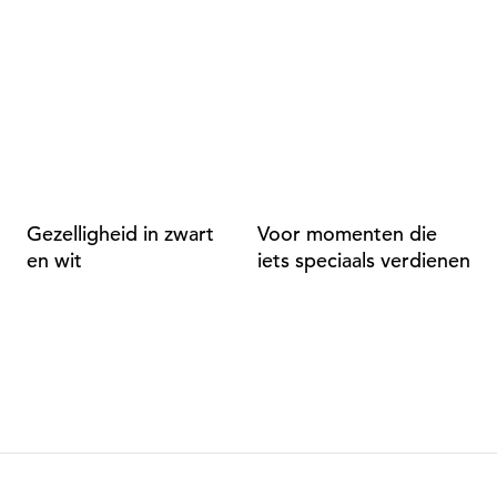
Gezelligheid in zwart
Voor momenten die
A
en wit
iets speciaals verdienen
d