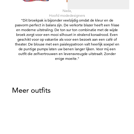
Nada,
Hoofd modedesigners
"Dit broekpak is bijzonder veelzijdig omdat de kleur en de
pasvorm perfect in balans zijn. De verkorte blazer heeft een frisse
en moderne uitstraling. De ton sur ton combinatie met de wijde
broek zorgt voor een mooi silhouet in stralend koraalrood. Even
geschikt voor op vakantie als voor een bezoek aan een café of
theater. De blouse met een paisleypatroon valt heerlijk soepel en
de puntige pumps laten uw benen langer lijken. Voor mij een
outfit die zelfvertrouwen en levensvreugde uitstraalt. Zonder
enige moeite."
Meer outfits