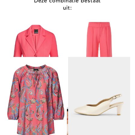
Deze combinatie bestaat
uit:
GOLDNER
GOLDNER
Jersey blazer met reverskraag
Jersey broek VERA met biesjes
99,95 €
89,95 €
119,95 €
99,95 €
GOLDNER
CAPRICE
Paisleyblouse van zachte viscose
Pumps met smal hielriempje
69,95 €
55,97 €
99,95 €
79,95 €