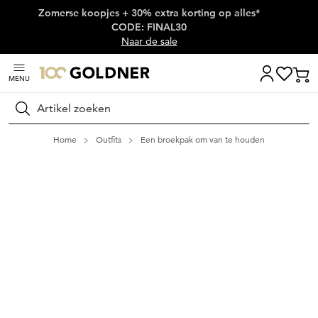
Zomerse koopjes + 30% extra korting op alles*
Skip naar hoofdinhoud
CODE: FINAL30
Naar de sale
MENU
Zoeken
Home
Outfits
Een broekpak om van te houden