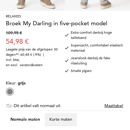
RELAXED
Broek My Darling in five-pocket model
109,95 €
Extra comfort dankzij hoge
tailleband
54,98 €
Superzacht, comfortabel elastisch
Laagste prijs van de afgelopen 30
materiaal
dagen**: 60,48 €
(-9%)
|
Jeanslook dankzij de fake
incl. btw
,
ritssluiting
en excl.
verzendkosten
Smalle pijpen
Kleur:
grijs
Dit artikel valt normaal uit
Maattabel
Normale maten
Korte maten