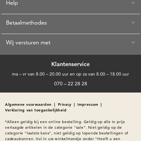
Help
Betaalmethodes
Wij versturen met
Klantenservice
ma – vr van 8.00 – 20.00 uur en op za van 8.00 – 18.00 uur
070 – 22 28 28
Algemene voorwaarden
|
Privacy
|
Impressum
|
Verklaring van toegankelijkheid
*Alleen geldig bij een online bestelling. Geldig op alle in prijs 
verlaagde artikelen in de categorie "sale". Niet geldig op de 
categorie "laatste kans", niet geldig op lopende bestellingen of 
cadeaubonnen. Vul in uw winkelmandje onder "Heeft u een 