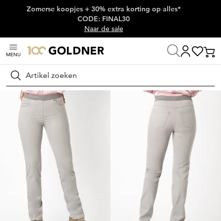
Zomerse koopjes + 30% extra korting op alles*
Skip naar hoofdinhoud
CODE: FINAL30
Naar de sale
MENU
Home
Damesmode
Broeken
Stretchbroeken
Zoeken