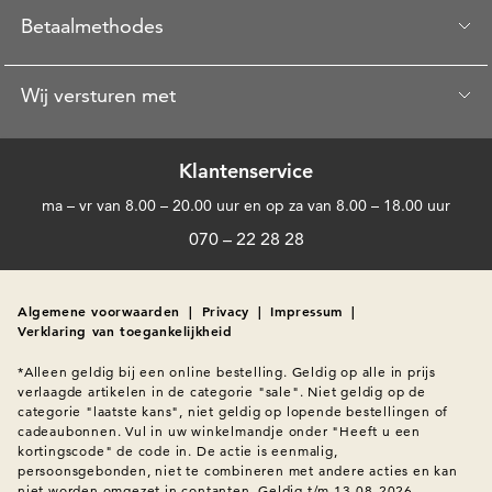
Betaalmethodes
Wij versturen met
Klantenservice
ma – vr van 8.00 – 20.00 uur en op za van 8.00 – 18.00 uur
070 – 22 28 28
Algemene voorwaarden
|
Privacy
|
Impressum
|
Verklaring van toegankelijkheid
*Alleen geldig bij een online bestelling. Geldig op alle in prijs 
verlaagde artikelen in de categorie "sale". Niet geldig op de 
categorie "laatste kans", niet geldig op lopende bestellingen of 
cadeaubonnen. Vul in uw winkelmandje onder "Heeft u een 
kortingscode" de code in. De actie is eenmalig, 
persoonsgebonden, niet te combineren met andere acties en kan 
niet worden omgezet in contanten. Geldig t/m 13-08-2026.
