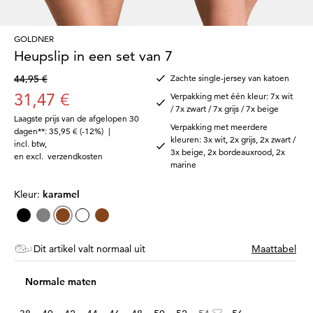
GOLDNER
Heupslip in een set van 7
44,95 €
Zachte single-jersey van katoen
31,47 €
Verpakking met één kleur: 7x wit
/ 7x zwart / 7x grijs / 7x beige
Laagste prijs van de afgelopen 30
Verpakking met meerdere
dagen**: 35,95 €
(-12%)
|
kleuren: 3x wit, 2x grijs, 2x zwart /
incl. btw
,
3x beige, 2x bordeauxrood, 2x
en excl.
verzendkosten
marine
Kleur:
karamel
Dit artikel valt normaal uit
Maattabel
Normale maten