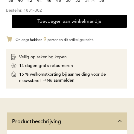
38
40
42
44
46
48
50
52
54
56
Bestelnr.
1831-302
Toevoegen aan winkelmandje
9
Onlangs hebben
personen dit artikel gekocht.
Veilig op rekening kopen
14 dagen gratis retourneren
15 % welkomstkorting bij aanmelding voor de
Nu aanmelden
nieuwsbrief
Productbeschrijving