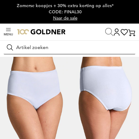
Zomerse koopjes + 30% extra korting op alles*
Skip naar hoofdinhoud
CODE: FINAL30
Naar de sale
MENU
Home
Lingerie & badmode
Onderbroeken
Heupslips
Zoeken