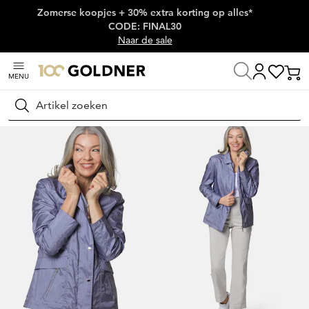
Zomerse koopjes + 30% extra korting op alles*
Skip naar hoofdinhoud
CODE: FINAL30
Naar de sale
MENU
Home
Damesmode
Jasjes & blazers
Jasjes
Zoeken