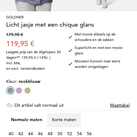
GOLDNER
Licht jasje met een chique glans
179,95 €
Met mooie stiksels op de
schouders en de zakken
119,95 €
Superlicht en met een mooie
Laagste prijs van de afgelopen 30
glans
dagen**: 139,95 €
(-14%)
|
Mouwen kunnen naar wens
incl. btw
,
worden omgeslagen
en excl.
verzendkosten
Kleur:
rookblauw
Dit artikel valt normaal uit
Maattabel
Normale maten
Korte maten
40
42
44
46
48
50
52
54
56