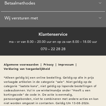
Betaalmethodes
Wij versturen met
Klantenservice
ma – vr van 8.00 – 20.00 uur en op za van 8.00 – 18.00 uur
070 – 22 28 28
Algemene voorwaarden
|
Privacy
|
Impressum
|
Verklaring van toegankelijkheid
*Alleen geldig bij een online bestelling. Geldig op alle in prijs 
verlaagde artikelen in de categorie "sale". Niet geldig op de 
categorie "laatste kans", niet geldig op lopende bestellingen of 
cadeaubonnen. Vul in uw winkelmandje onder "Heeft u een 
kortingscode" de code in. De actie is eenmalig, 
persoonsgebonden, niet te combineren met andere acties en kan 
niet worden omgezet in contanten. Geldig t/m 13-08-2026.
