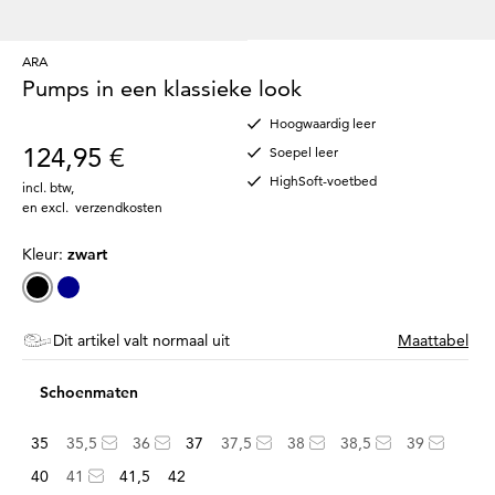
ARA
Pumps in een klassieke look
Hoogwaardig leer
124,95 €
Soepel leer
HighSoft-voetbed
incl. btw
,
en excl.
verzendkosten
Kleur:
zwart
Dit artikel valt normaal uit
Maattabel
Schoenmaten
35
35,5
36
37
37,5
38
38,5
39
40
41
41,5
42