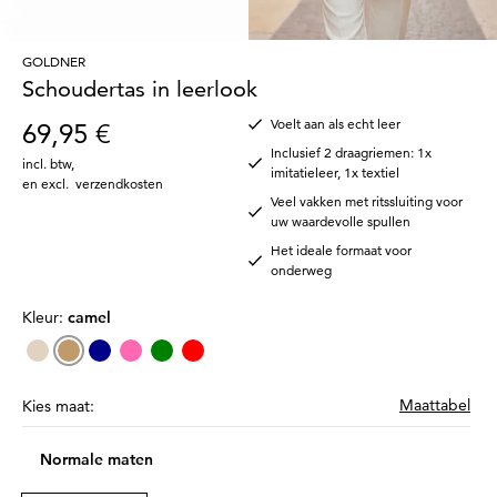
GOLDNER
Schoudertas in leerlook
Voelt aan als echt leer
69,95 €
Inclusief 2 draagriemen: 1x
incl. btw
,
imitatieleer, 1x textiel
en excl.
verzendkosten
Veel vakken met ritssluiting voor
uw waardevolle spullen
Het ideale formaat voor
onderweg
Kleur:
camel
Maattabel
Kies maat:
Normale maten