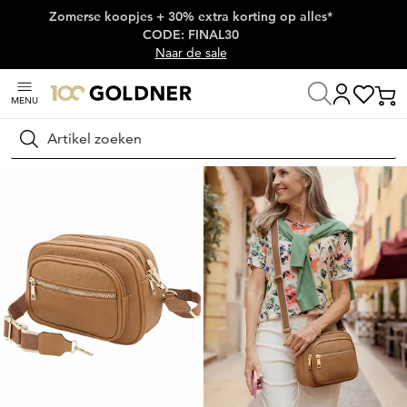
Zomerse koopjes + 30% extra korting op alles*
Skip naar hoofdinhoud
CODE: FINAL30
Naar de sale
MENU
Home
Damesmode
Kleding voor op vakantie
Outfits voor op reis
Zoeken