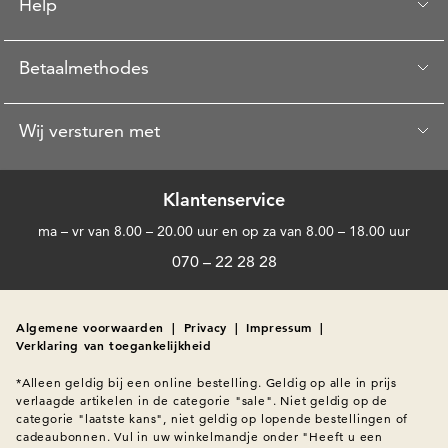
Help
Betaalmethodes
Wij versturen met
Klantenservice
ma – vr van 8.00 – 20.00 uur en op za van 8.00 – 18.00 uur
070 – 22 28 28
Algemene voorwaarden
|
Privacy
|
Impressum
|
Verklaring van toegankelijkheid
*Alleen geldig bij een online bestelling. Geldig op alle in prijs 
verlaagde artikelen in de categorie "sale". Niet geldig op de 
categorie "laatste kans", niet geldig op lopende bestellingen of 
cadeaubonnen. Vul in uw winkelmandje onder "Heeft u een 