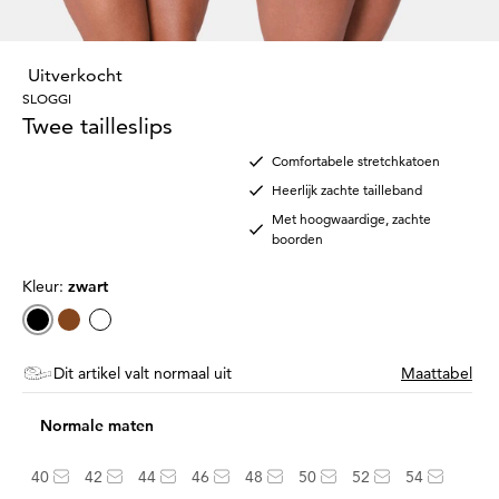
Uitverkocht
SLOGGI
Twee tailleslips
Comfortabele stretchkatoen
Heerlijk zachte tailleband
Met hoogwaardige, zachte
boorden
Kleur:
zwart
Dit artikel valt normaal uit
Maattabel
Normale maten
40
42
44
46
48
50
52
54