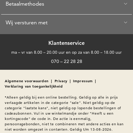
Betaalmethodes
Wij versturen met
Klantenservice
ma – vr van 8.00 – 20.00 uur en op za van 8.00 – 18.00 uur
070 – 22 28 28
Algemene voorwaarden
|
Privacy
|
Impressum
|
Verklaring van toegankelijkheid
*Alleen geldig bij een online bestelling. Geldig op alle in prijs 
verlaagde artikelen in de categorie "sale". Niet geldig op de 
categorie "laatste kans", niet geldig op lopende bestellingen of 
cadeaubonnen. Vul in uw winkelmandje onder "Heeft u een 
kortingscode" de code in. De actie is eenmalig, 
persoonsgebonden, niet te combineren met andere acties en kan 
niet worden omgezet in contanten. Geldig t/m 13-08-2026.
