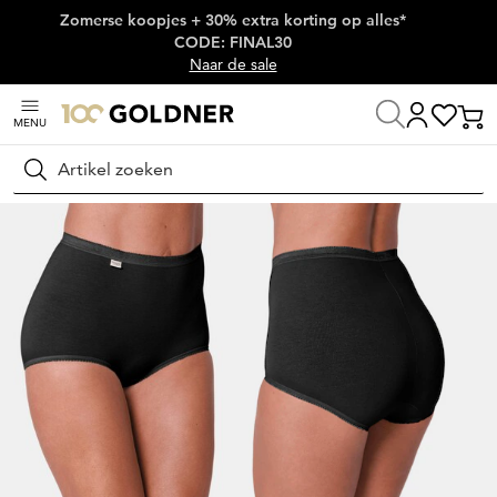
Zomerse koopjes + 30% extra korting op alles*
Skip naar hoofdinhoud
CODE: FINAL30
Naar de sale
MENU
Home
Lingerie & badmode
Onderbroeken
Tailleslips
Zoeken