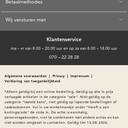
Betaalmethodes
Wij versturen met
Klantenservice
ma – vr van 8.00 – 20.00 uur en op za van 8.00 – 18.00 uur
070 – 22 28 28
Algemene voorwaarden
|
Privacy
|
Impressum
|
Verklaring van toegankelijkheid
*Alleen geldig bij een online bestelling. Geldig op alle in prijs 
verlaagde artikelen in de categorie "sale". Niet geldig op de 
categorie "laatste kans", niet geldig op lopende bestellingen of 
cadeaubonnen. Vul in uw winkelmandje onder "Heeft u een 
kortingscode" de code in. De actie is eenmalig, 
persoonsgebonden, niet te combineren met andere acties en kan 
niet worden omgezet in contanten. Geldig t/m 13-08-2026.
