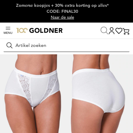
Zomerse koopjes + 30% extra korting op alles*
Skip naar hoofdinhoud
CODE: FINAL30
Naar de sale
MENU
Home
Lingerie & badmode
Onderbroeken
Tailleslips
Zoeken