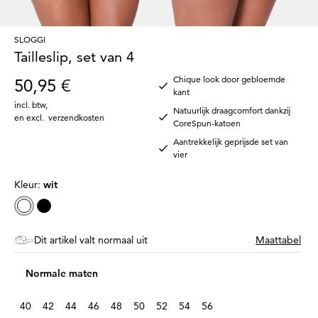
SLOGGI
Tailleslip, set van 4
Chique look door gebloemde
50,95 €
kant
incl. btw
,
Natuurlijk draagcomfort dankzij
en excl.
verzendkosten
CoreSpun-katoen
Aantrekkelijk geprijsde set van
vier
Kleur:
wit
Dit artikel valt normaal uit
Maattabel
Normale maten
40
42
44
46
48
50
52
54
56