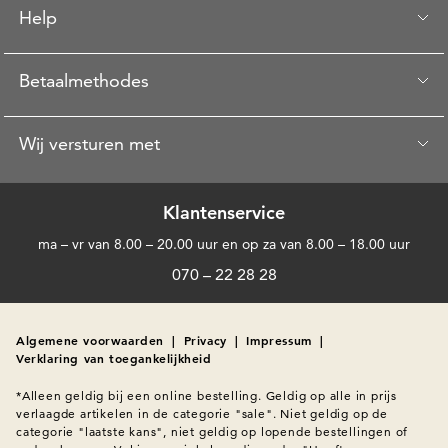
Help
Betaalmethodes
Wij versturen met
Klantenservice
ma – vr van 8.00 – 20.00 uur en op za van 8.00 – 18.00 uur
070 – 22 28 28
Algemene voorwaarden
|
Privacy
|
Impressum
|
Verklaring van toegankelijkheid
*Alleen geldig bij een online bestelling. Geldig op alle in prijs 
verlaagde artikelen in de categorie "sale". Niet geldig op de 
categorie "laatste kans", niet geldig op lopende bestellingen of 