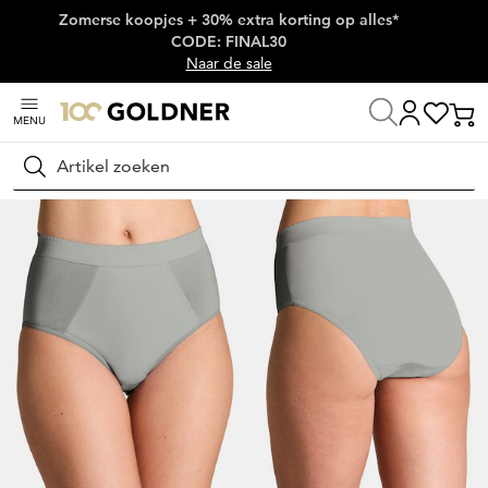
Zomerse koopjes + 30% extra korting op alles*
Skip naar hoofdinhoud
CODE: FINAL30
Naar de sale
MENU
Home
Lingerie & badmode
Onderbroeken
Corrigerende slips
Zoeken