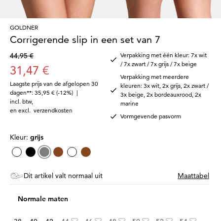
GOLDNER
Corrigerende slip in een set van 7
44,95 €
Verpakking met één kleur: 7x wit
/ 7x zwart / 7x grijs / 7x beige
31,47 €
Verpakking met meerdere
Laagste prijs van de afgelopen 30
kleuren: 3x wit, 2x grijs, 2x zwart /
dagen**: 35,95 €
(-12%)
|
3x beige, 2x bordeauxrood, 2x
incl. btw
,
marine
en excl.
verzendkosten
Vormgevende pasvorm
Kleur:
grijs
Dit artikel valt normaal uit
Maattabel
Normale maten