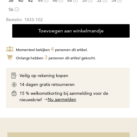
38
40
42
44
46
48
50
52
54
56
Bestelnr.
1833-102
Toevoegen aan winkelmandje
4
Momenteel bekijken
personen dit artikel.
3
Onlangs hebben
personen dit artikel gekocht.
Veilig op rekening kopen
14 dagen gratis retourneren
15 % welkomstkorting bij aanmelding voor de
Nu aanmelden
nieuwsbrief