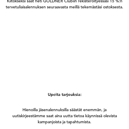
Kiitokseksi saat heti GOLDNER Clubiin rekisteröityessäsi 15 %:n
tervetuliaisalennuksen seuraavasta meillä tekemästäsi ostoksesta.
Upeita tarjouksia:
Hienoilla jäsenalennuksilla säästät enemmän, ja
uutiskirjeestämme saat aina uutta tietoa käynnissä olevista
kampanjoista ja tapahtumista.