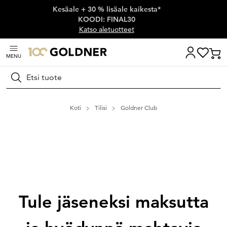
Kesäale + 30 % lisäale kaikesta*
Ohita siirtymä, siirry pääsisältöön
KOODI: FINAL30
Katso aletuotteet
MENU
Hae
Koti
Tilisi
Goldner Club
Tule jäseneksi maksutta