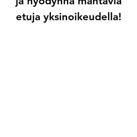
ja hyödynnä mahtavia
etuja yksinoikeudella!