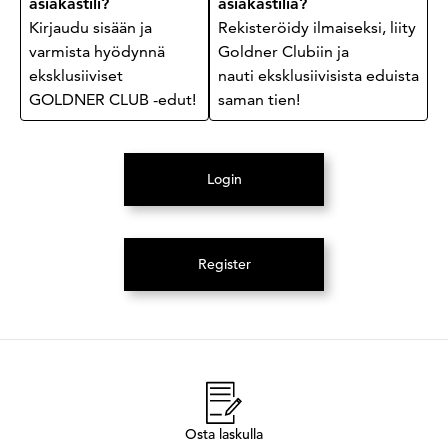
asiakastili?
asiakastiliä?
Kirjaudu sisään ja
Rekisteröidy ilmaiseksi, liity
varmista hyödynnä
Goldner Clubiin ja
eksklusiiviset
nauti eksklusiivisista eduista
GOLDNER CLUB -edut!
saman tien!
Login
(Avautuu uuteen välilehteen)
Register
(Avautuu uuteen välilehteen)
Osta laskulla