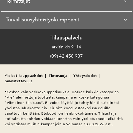
Toimittajat
Turvallisuusyhteistyökumppanit
Tilauspalvelu
arkisin klo 9−14
(09) 42 458 937
Yleiset kauppaehdot
|
Tietosuoja
|
Yhteystiedot
|
Saavutettavuus
*Koskee vain verkkokauppatilauksia. Koskee kaikkia kategorian 
”Ale” alennettuja tuotteita, kampanja ei koske kategoriaa 
”Viimeinen tilaisuus”. Ei voida käyttää jo tehtyihin tilauksiin tai 
yhdistää lahjakortteihin. Kirjoita koodi ostoskorissa eduille 
varattuun kenttään. Etukoodi on henkilökohtainen. Tilausta ja 
kotitaloutta kohden voidaan lunastaa vain yksi etukoodi, eikä sitä 
voi yhdistää muihin kampanjoihin.Voimassa 13.08.2026 asti.
