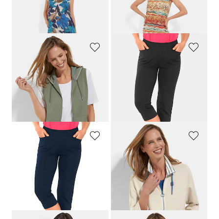
PLANTIER
ASCAFA
Hihaton vapaa-ajan mekko puhdasta viskoosia
Vapaa-ajan mekko mielikuvituksellisella printillä
109,95 €
89,95 €
89,95 €
69,95 €
BARBARA LEBEK
PLANTIER
Collegeliivit hupulla ja kengurutaskuilla
3/4-housut
119,95 €
69,95 €
59,97 €
62,96 €
30 päivän alin hinta**: 77,97 €
30 päivän alin hinta**: 69,95 €
(-23%)
(-10%)
PLANTIER
BARBARA LEBEK
3/4-housut
Collegetakki, jossa on pystykaulus
69,95 €
129,95 €
62,96 €
51,98 €
30 päivän alin hinta**: 69,95 €
30 päivän alin hinta**: 84,47 €
(-10%)
(-38%)