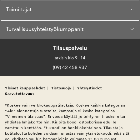
Toimittajat
Turvallisuusyhteistyökumppanit
Tilauspalvelu
arkisin klo 9−14
(09) 42 458 937
Yleiset kauppaehdot
|
Tietosuoja
|
Yhteystiedot
|
Saavutettavuus
*Koskee vain verkkokauppatilauksia. Koskee kaikkia kategorian 
”Ale” alennettuja tuotteita, kampanja ei koske kategoriaa 
”Viimeinen tilaisuus”. Ei voida käyttää jo tehtyihin tilauksiin tai 
yhdistää lahjakortteihin. Kirjoita koodi ostoskorissa eduille 
varattuun kenttään. Etukoodi on henkilökohtainen. Tilausta ja 
kotitaloutta kohden voidaan lunastaa vain yksi etukoodi, eikä sitä 
voi yhdistää muihin kampanjoihin.Voimassa 13.08.2026 asti.
