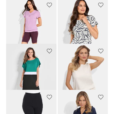
LINEA PRIMERO - LPO
LINEA PRIMERO - LPO
Bermudahousut active-stretch-materiaalista
Hengittävä, toiminnallinen paita jersey-joustinneuleesta
64,95 €
59,95 €
45,46 €
41,96 €
30 päivän alin hinta**: 55,21 €
(-17%)
GOLDNER
PLANTIER
Paitamallinen rantamekko
Shorty-setti puuvillamusliinista
69,95 €
119,95 €
48,97 €
99,95 €
30 päivän alin hinta**: 69,95 €
30 päivän alin hinta**: 109,95 €
(-30%)
(-9%)
PLANTIER
PLANTIER
Mukavat caprileggingsit
Hupullinen froteemekko