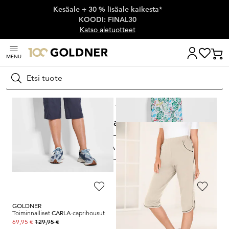
Kesäale + 30 % lisäale kaikesta*
Ohita siirtymä, siirry pääsisältöön
KOODI: FINAL30
Katso aletuotteet
MENU
Hae
Koti
Ale
Vapaa-ajan muoti
Vapaa-ajan muoti
SUODATA & LAJITTELE
171
Tuotteet
GOLDNER
GOLDNER
Toiminnalliset
CARLA
-caprihousut
Kuviollinen mekko kokopainatuksella ja vyöllä
129,95 €
169,95 €
69,95 €
109,95 €