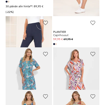
30 päivän alin hinta**: 89,95 €
30 päivän alin hinta**: 119,95 €
(-22%)
(-8%)
PLANTIER
PLANTIER
Caprihousut
Caprihousut
69,95 €
69,95 €
59,95 €
59,95 €
ASCAFA
GOLDNER
Vapaa-ajan mekko mielikuvituksellisella eläinkuosilla
Kuviollinen mekko höyhenpainatuksella
89,95 €
169,95 €
62,97 €
109,95 €
30 päivän alin hinta**: 119,95 €
(-8%)