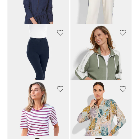
30 päivän alin hinta**: 65,97 €
(-33%)
PLANTIER
BARBARA LEBEK
Mukavat caprileggingsit
Collegepusakka, jonka hihoissa tekstiä
54,95 €
129,95 €
49,46 €
51,98 €
30 päivän alin hinta**: 54,95 €
30 päivän alin hinta**: 90,97 €
(-10%)
(-42%)
GOLDNER
COMODO
Lyhythihainen raitaneulospaita
Pusakkatyylinen takki viskoosijerseystä
69,95 €
109,95 €
62,96 €
65,96 €
30 päivän alin hinta**: 69,95 €
30 päivän alin hinta**: 76,96 €
(-10%)
(-14%)