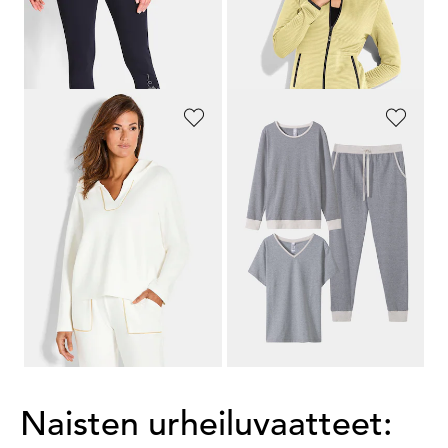
89,95 €
69,95 €
64,95 €
48,96 €
30 päivän alin hinta**: 69,95 €
(-7%)
30 päivän alin hinta**: 59,46 €
(-17%)
GOLDNER
SASSA
Hupullinen collegepaita
3-osainen oloasusetti
109,95 €
139,95 €
76,96 €
111,96 €
30 päivän alin hinta**: 139,95 €
(-20%)
1
2
3
Naisten urheiluvaatteet: