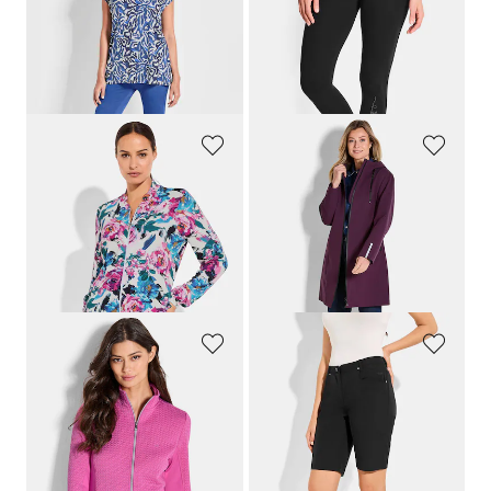
Ranta-asu
Legginsit tuplapakkauksessa
109,95 €
89,95 €
74,95 €
69,95 €
30 päivän alin hinta**: 89,95 €
(-16%)
COMODO
GOLDNER
Pusakkatyylinen takki viskoosijerseystä
Vedenpitävä takki heijastimilla
109,95 €
269,95 €
65,96 €
169,95 €
30 päivän alin hinta**: 76,96 €
30 päivän alin hinta**: 239,95 €
(-14%)
(-29%)
JOY
LINEA PRIMERO - LPO
Vapaa-ajan takki, vyötäröltä istuva malli
Bermudahousut active-stretch-materiaalista
119,95 €
64,95 €
71,97 €
45,46 €
30 päivän alin hinta**: 83,97 €
(-14%)