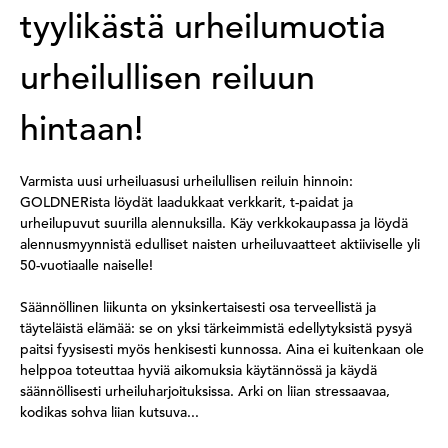
tyylikästä urheilumuotia
urheilullisen reiluun
hintaan!
Varmista uusi urheiluasusi urheilullisen reiluin hinnoin:
GOLDNERista löydät laadukkaat verkkarit, t-paidat ja
urheilupuvut suurilla alennuksilla. Käy verkkokaupassa ja löydä
alennusmyynnistä edulliset naisten urheiluvaatteet aktiiviselle yli
50-vuotiaalle naiselle!
Säännöllinen liikunta on yksinkertaisesti osa terveellistä ja
täyteläistä elämää: se on yksi tärkeimmistä edellytyksistä pysyä
paitsi fyysisesti myös henkisesti kunnossa. Aina ei kuitenkaan ole
helppoa toteuttaa hyviä aikomuksia käytännössä ja käydä
säännöllisesti urheiluharjoituksissa. Arki on liian stressaavaa,
kodikas sohva liian kutsuva...