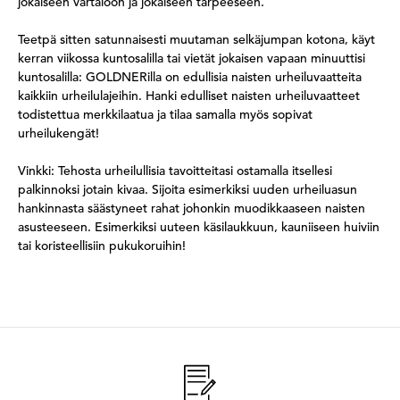
jokaiseen vartaloon ja jokaiseen tarpeeseen.
Teetpä sitten satunnaisesti muutaman selkäjumpan kotona, käyt
kerran viikossa kuntosalilla tai vietät jokaisen vapaan minuuttisi
kuntosalilla: GOLDNERilla on edullisia naisten urheiluvaatteita
kaikkiin urheilulajeihin. Hanki edulliset naisten urheiluvaatteet
todistettua merkkilaatua ja tilaa samalla myös sopivat
urheilukengät!
Vinkki: Tehosta urheilullisia tavoitteitasi ostamalla itsellesi
palkinnoksi jotain kivaa. Sijoita esimerkiksi uuden urheiluasun
hankinnasta säästyneet rahat johonkin muodikkaaseen naisten
asusteeseen. Esimerkiksi uuteen käsilaukkuun, kauniiseen huiviin
tai koristeellisiin pukukoruihin!