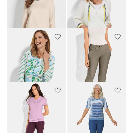
69,95 €
129,95 €
41,97 €
51,98 €
30 päivän alin hinta**: 48,96 €
30 päivän alin hinta**: 90,97 €
(-14%)
(-42%)
BARBARA LEBEK
LINEA PRIMERO - LPO
Puuvillapaita, jonka helmassa kiristysnyöri
Vapaa-ajan housut active-stretch-materiaalista
69,95 €
69,95 €
41,97 €
48,96 €
30 päivän alin hinta**: 62,96 €
(-33%)
LINEA PRIMERO - LPO
GOLDNER
Toiminnallinen paita V-pääntiellä
Lyhythihainen raitaneulospaita
49,95 €
69,95 €
34,96 €
62,96 €
30 päivän alin hinta**: 69,95 €
(-10%)