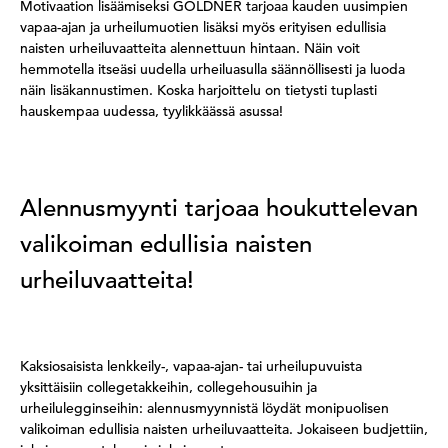
Motivaation lisäämiseksi GOLDNER tarjoaa kauden uusimpien
vapaa-ajan ja urheilumuotien lisäksi myös erityisen edullisia
naisten urheiluvaatteita alennettuun hintaan. Näin voit
hemmotella itseäsi uudella urheiluasulla säännöllisesti ja luoda
näin lisäkannustimen. Koska harjoittelu on tietysti tuplasti
hauskempaa uudessa, tyylikkäässä asussa!
Alennusmyynti tarjoaa houkuttelevan
valikoiman edullisia naisten
urheiluvaatteita!
Kaksiosaisista lenkkeily-, vapaa-ajan- tai urheilupuvuista
yksittäisiin collegetakkeihin, collegehousuihin ja
urheilulegginseihin: alennusmyynnistä löydät monipuolisen
valikoiman edullisia naisten urheiluvaatteita. Jokaiseen budjettiin,