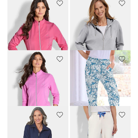
JOY
BARBARA LEBEK
Collegetakki pystykauluksella
Collegepusakka kiiltävillä yksityiskohdilla
109,95 €
119,95 €
54,95 €
59,97 €
30 päivän alin hinta**: 59,95 €
(-8%)
30 päivän alin hinta**: 83,97 €
(-28%)
JOY
PLANTIER
Collegetakki pystykauluksella
Housut
109,95 €
59,95 €
54,95 €
53,96 €
30 päivän alin hinta**: 59,95 €
(-8%)
30 päivän alin hinta**: 59,95 €
(-10%)
RINGELLA
BARBARA LEBEK
Vetoketjullinen kevyt froteeaamutakki
Collegehousut, joissa on kontrasti paspeli
139,95 €
109,95 €
41,98 €
43,98 €