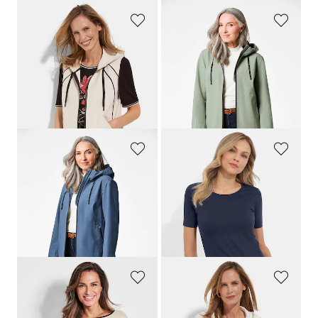
BARBARA LEBEK
GOLDNER
Jerseyliivit hupulla ja vetoketjulla
Vedenpitävä takki heijastimilla
119,95 €
269,95 €
59,97 €
169,95 €
30 päivän alin hinta**: 83,97 €
30 päivän alin hinta**: 239,95 €
(-28%)
(-29%)
GOLDNER
PLANTIER
Vedenpitävä takki heijastimilla
Tuplapakkaus, paita ja toppi
269,95 €
69,95 €
169,95 €
55,96 €
30 päivän alin hinta**: 239,95 €
30 päivän alin hinta**: 59,46 €
(-5%)
(-29%)
PLANTIER
BARBARA LEBEK
Collegepusero pehmeän tuntuista materiaalia
Collegepusakka, jossa neulosta ja kiiltäviä yksityiskohtia