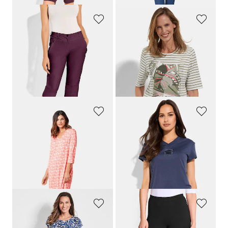
LINEA PRIMERO - LPO
BARBARA LEBEK
Vapaa-ajan housut active-stretch-materiaalista
Raitapaita graafisella etukuvioinnilla
69,95 €
69,95 €
48,96 €
34,97 €
30 päivän alin hinta**: 62,96 €
(-44%)
PLANTIER
LINEA PRIMERO - LPO
3/4-hihainen yöpaita
Toiminnallinen paita V-pääntiellä
89,95 €
49,95 €
80,96 €
34,96 €
30 päivän alin hinta**: 89,95 €
(-10%)
COMODO
PLANTIER