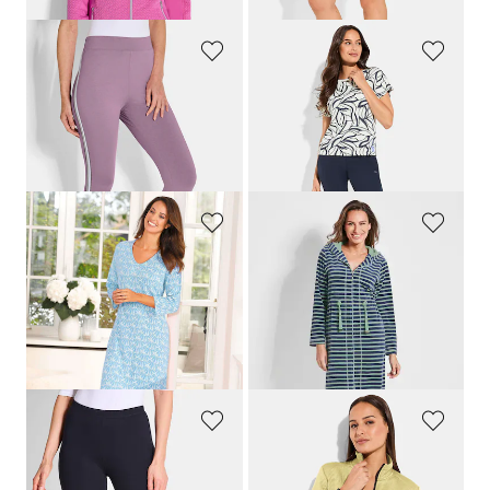
PLANTIER
LINEA PRIMERO - LPO
Leggingsit, 2kpl
Vapaa-ajan housut active-stretch-materiaalista
89,95 €
69,95 €
64,95 €
48,96 €
30 päivän alin hinta**: 69,95 €
(-7%)
PLANTIER
COMODO
3/4-hihainen yöpaita
Vetoketjullinen plyysikotitakki
89,95 €
139,95 €
80,96 €
83,97 €
30 päivän alin hinta**: 89,95 €
30 päivän alin hinta**: 97,98 €
(-10%)
(-14%)
PLANTIER
LINEA PRIMERO - LPO
Legginsit tuplapakkauksessa
Kevyt vapaa-ajan takki poikittaisella joustinneulerakenteella