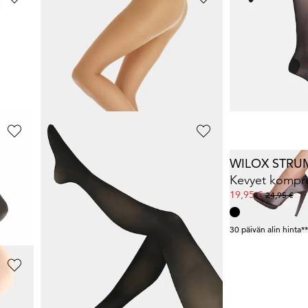
ESDA
ESDA
EN
5 paria sukkahousuja 30 DEN
3 paria tukis
17,46 €
27,96 €
24,95 €
39,95 €
30 päivän alin hinta**: 21,21 €
(-17%)
30 päivän alin hinta**
ESDA
WILOX STR
EN
Mikrokuitusukkahousut, 3 kpl/pakkaus
24,46 €
19,95 €
34,95 €
24,95 €
30 päivän alin hinta**: 29,71 €
(-17%)
30 päivän alin hinta**