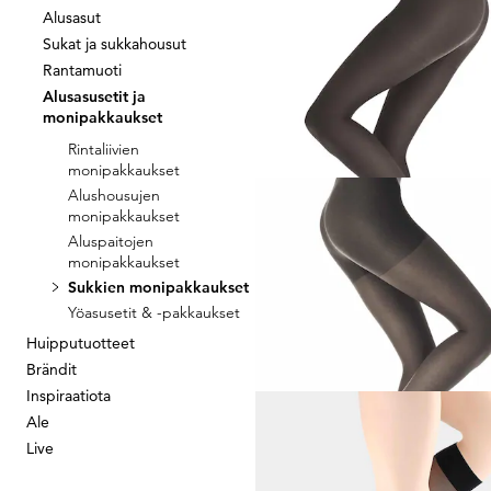
Alusasut
Sukat ja sukkahousut
ESDA
Rantamuoti
5 paria sukkahousuja 30 D
Alusasusetit ja
17,46 €
24,95 €
monipakkaukset
Rintaliivien
30 päivän alin hinta**: 21,21 €
(-17%)
monipakkaukset
Alushousujen
monipakkaukset
Aluspaitojen
ESDA
monipakkaukset
5 paria sukkahousuja 20 D
Sukkien monipakkaukset
17,47 €
24,95 €
Yöasusetit & -pakkaukset
Huipputuotteet
30 päivän alin hinta**: 19,95 €
(-12%)
Brändit
Inspiraatiota
Ale
Live
WILOX STRUMPFWAREN