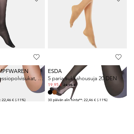
ESDA
ukkahousuja 40 DEN
3 paria tukisukkahousuja 40 DEN
27,96 €
39,95 €
: 33,96 €
(-17%)
30 päivän alin hinta**: 33,96 €
(-17%)
UMPFWAREN
ESDA
Kevyet kompressiopolvisukat, 2 paria
5 paria sukkahousuja 20 DEN
19,95 €
24,95 €
: 22,46 €
(-11%)
30 päivän alin hinta**: 22,46 €
(-11%)