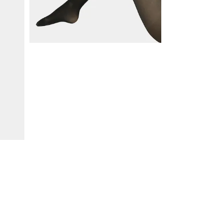
Mukavat polvisukat tuplapakkauksessa