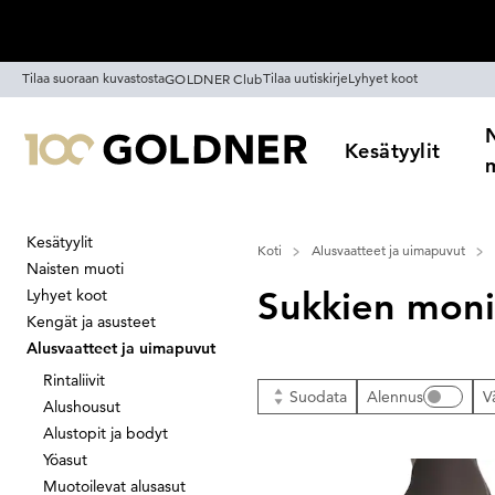
Ohita siirtymä, siirry pääsisältöön
Tilaa suoraan kuvastosta
Tilaa uutiskirje
Lyhyet koot
GOLDNER Club
Kesätyylit
Kesätyylit
Koti
Alusvaatteet ja uimapuvut
Naisten muoti
Sukkien moni
Lyhyet koot
Kengät ja asusteet
Alusvaatteet ja uimapuvut
Rintaliivit
Suodata
Alennus
V
Alushousut
Alustopit ja bodyt
Yöasut
Muotoilevat alusasut