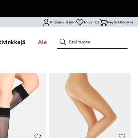
Kirjaudu sisään
Toivelista
Näytä Ostoskori
ivinkkejä
Ale
Hae