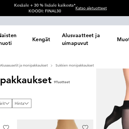
Kesäale + 30 % lisäale kaikesta*
Katso aletuotteet
KOODI: FINAL30
Naisten
Alusvaatteet ja
Kengät
Muot
muoti
uimapuvut
Alusasusetit ja monipakkaukset
Sukkien monipakkaukset
pakkaukset
9
Tuotteet
ärit
Hinta