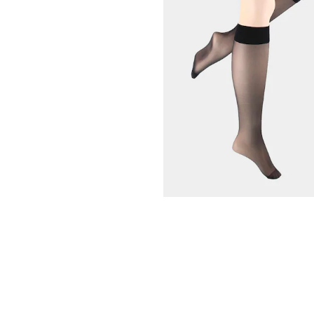
23,95 €
29,95 €
30 päivän alin hinta**: 26,96 €
(-11%)