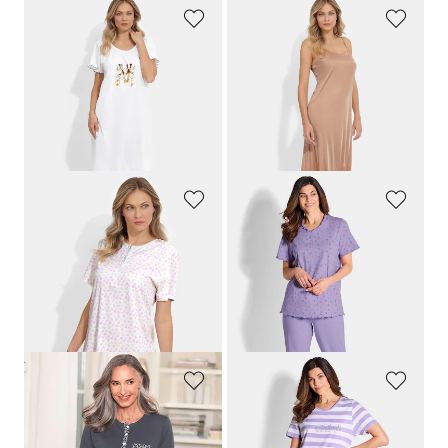
GOLDNER
NINA V. C.
Yöpaita tuplapakkauksena, etupuolella eksoottinen kuviointi
Alusmekko spagettiolkaimilla
89,95 €
89,95 €
53,96 €
30 päivän alin hinta**: 62,97 €
(-14%)
COMTESSA
COMTESSA
Kaksi yöpaitaa puhtaasta puuvillasta, tuplapakkaus
3-osainen puuvillainen yöasusetti
89,95 €
119,95 €
80,96 €
71,97 €
30 päivän alin hinta**: 89,95 €
30 päivän alin hinta**: 83,97 €
(-10%)
(-14%)
COMTESSA
COMTESSA
Pitkähihainen puuvillayöpaita
Yöpaitasetti puhdasta puuvillaa