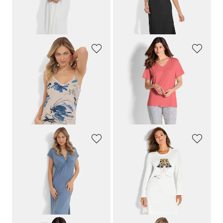
30 päivän alin hinta**: 62,97 €
(-14%)
ASCAFA
COMTESSA
Yöpaita pitsireunuksella
3-osainen puuvillainen yöasusetti
69,95 €
119,95 €
62,96 €
69,95 €
30 päivän alin hinta**: 69,95 €
(-10%)
HUTSCHREUTHER
RINGELLA
Yöpaita rypytetyllä pääntiellä
Yöpaita eläinpainatuksella
119,95 €
69,95 €
99,95 €
49,95 €
30 päivän alin hinta**: 109,95 €
(-9%)