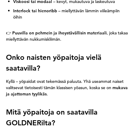
Viskoosi tai modaal
– kevyt, mukautuva ja laskeutuva
Interlock tai hienoribb
– miellyttävän lämmin viileämpiin
öihin
👉
Puuvilla on pehmein ja ihoystävällisin materiaali
, joka takaa
miellyttävän nukkumiskliimän.
Onko naisten yöpaitoja vielä
saatavilla?
Kyllä – yöpaidat ovat tekemässä paluuta. Yhä useammat naiset
valitsevat tietoisesti tämän klassisen yöasun, koska se on
mukava
ja ajattoman tyylikäs
.
Mitä yöpaitoja on saatavilla
GOLDNERilta?