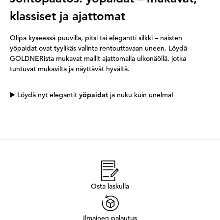
klassiset ja ajattomat
Olipa kyseessä puuvilla, pitsi tai elegantti silkki – naisten
yöpaidat ovat tyylikäs valinta rentouttavaan uneen. Löydä
GOLDNERista mukavat mallit ajattomalla ulkonäöllä, jotka
tuntuvat mukavilta ja näyttävät hyvältä.
▶️ Löydä nyt elegantit
yöpaidat
ja nuku kuin unelma!
Osta laskulla
Ilmainen palautus