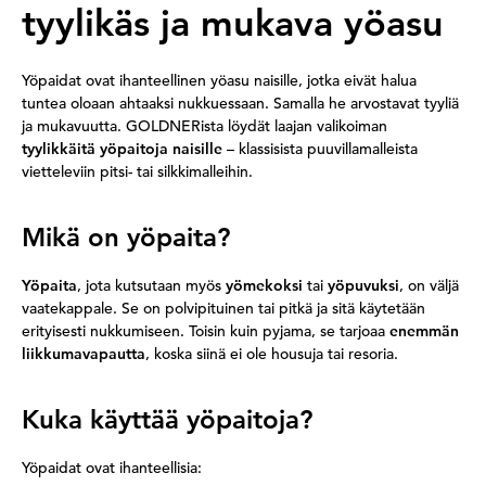
tyylikäs ja mukava yöasu
Yöpaidat ovat ihanteellinen yöasu naisille, jotka eivät halua
tuntea oloaan ahtaaksi nukkuessaan. Samalla he arvostavat tyyliä
ja mukavuutta. GOLDNERista löydät laajan valikoiman
tyylikkäitä yöpaitoja naisille
– klassisista puuvillamalleista
vietteleviin pitsi- tai silkkimalleihin.
Mikä on yöpaita?
Yöpaita
, jota kutsutaan myös
yömekoksi
tai
yöpuvuksi
, on väljä
vaatekappale. Se on polvipituinen tai pitkä ja sitä käytetään
erityisesti nukkumiseen. Toisin kuin pyjama, se tarjoaa
enemmän
liikkumavapautta
, koska siinä ei ole housuja tai resoria.
Kuka käyttää yöpaitoja?
Yöpaidat ovat ihanteellisia: