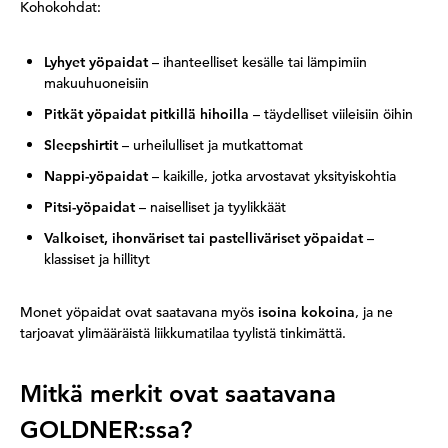
Kohokohdat:
Lyhyet yöpaidat
– ihanteelliset kesälle tai lämpimiin
makuuhuoneisiin
Pitkät yöpaidat pitkillä hihoilla
– täydelliset viileisiin öihin
Sleepshirtit
– urheilulliset ja mutkattomat
Nappi-yöpaidat
– kaikille, jotka arvostavat yksityiskohtia
Pitsi-yöpaidat
– naiselliset ja tyylikkäät
Valkoiset, ihonväriset tai pastelliväriset yöpaidat
–
klassiset ja hillityt
Monet yöpaidat ovat saatavana myös
isoina kokoina
, ja ne
tarjoavat ylimääräistä liikkumatilaa tyylistä tinkimättä.
Mitkä merkit ovat saatavana
GOLDNER:ssa?