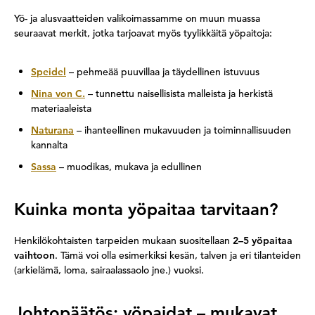
Yö- ja alusvaatteiden valikoimassamme on muun muassa
seuraavat merkit, jotka tarjoavat myös tyylikkäitä yöpaitoja:
Speidel
– pehmeää puuvillaa ja täydellinen istuvuus
Nina von C.
– tunnettu naisellisista malleista ja herkistä
materiaaleista
Naturana
– ihanteellinen mukavuuden ja toiminnallisuuden
kannalta
Sassa
– muodikas, mukava ja edullinen
Kuinka monta yöpaitaa tarvitaan?
Henkilökohtaisten tarpeiden mukaan suositellaan
2–5 yöpaitaa
vaihtoon
. Tämä voi olla esimerkiksi kesän, talven ja eri tilanteiden
(arkielämä, loma, sairaalassaolo jne.) vuoksi.
Johtopäätös: yöpaidat – mukavat,