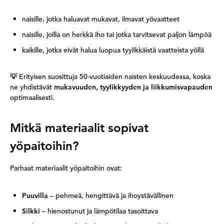
naisille, jotka haluavat mukavat, ilmavat yövaatteet
naisille, joilla on herkkä iho tai jotka tarvitsevat paljon lämpöä
kaikille, jotka eivät halua luopua tyylikkäistä vaatteista yöllä
💡
Erityisen suosittuja 50-vuotiaiden naisten keskuudessa, koska
ne yhdistävät
mukavuuden, tyylikkyyden ja liikkumisvapauden
optimaalisesti.
Mitkä materiaalit sopivat
yöpaitoihin?
Parhaat materiaalit yöpaitoihin ovat:
Puuvilla
– pehmeä, hengittävä ja ihoystävällinen
Silkki
– hienostunut ja lämpötilaa tasoittava