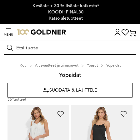
Kesäale + 30 % lisäale kaikesta*
Ohita siirtymä, siirry pääsisältöön
KOODI: FINAL30
Katso aletuotteet
MENU
Hae
Koti
Alusvaatteet ja uimapuvut
Yöasut
Yöpaidat
Yöpaidat
SUODATA & LAJITTELE
36
Tuotteet
ASCAFA
NINA V. C.
Pitkä yöpaita röyhelöillä
Alusmekko spagettiolkaimilla
59,95 €
89,95 €
53,96 €