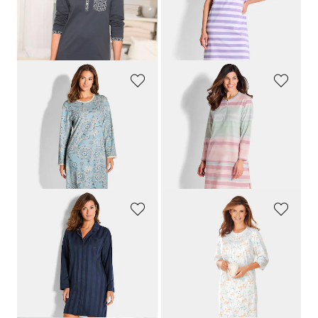
69,95 €
89,95 €
80,96 €
30 päivän alin hinta**: 89,95 €
(-10%)
GÖTTING
HAJO
Yöpaita paisley-kuosilla
3-osainen puuvillainen yöasusetti
109,95 €
129,95 €
64,98 €
30 päivän alin hinta**: 77,98 €
(-16%)
ASCAFA
COMTESSA
Yöpaita raidallista satiinia
Lyhythihainen puuvillayöpaita
89,95 €
69,95 €
44,97 €
30 päivän alin hinta**: 53,97 €
(-16%)