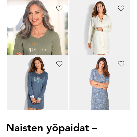
COMTESSA
ASCAFA
Yöpaitasetti puhdasta puuvillaa
Yöpaita raidallista satiinia
89,95 €
89,95 €
44,97 €
30 päivän alin hinta**: 53,97 €
(-16%)
NAF NAF
COMTESSA
Yöpaita etupainatuksella
Yöpaitasetti puhdasta puuvillaa
59,95 €
109,95 €
47,96 €
54,97 €
30 päivän alin hinta**: 50,96 €
(-5%)
30 päivän alin hinta**: 65,97 €
(-16%)
Naisten yöpaidat –