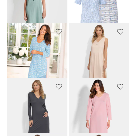
30 päivän alin hinta**: 119,95 €
(-10%)
PLANTIER
FERAUD
3/4-hihainen yöpaita
Alusmekko silkki- ja pitsiosilla
89,95 €
218,95 €
80,96 €
109,47 €
30 päivän alin hinta**: 89,95 €
30 päivän alin hinta**: 131,37 €
(-10%)
(-16%)
MEY
GOLDNER
Silkkimäisesti hohtava yöpaita
Yöpaitasetti puhdasta puuvillaa
109,95 €
89,95 €
54,97 €
44,97 €
30 päivän alin hinta**: 65,97 €
30 päivän alin hinta**: 53,97 €
(-16%)
(-16%)