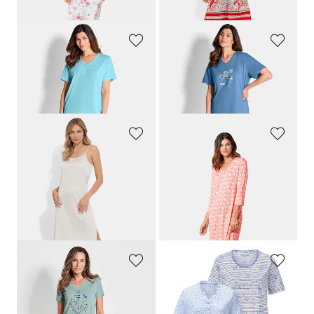
(-10%)
COMTESSA
COMTESSA
3-osainen puuvillainen yöasusetti
Yöpaitasetti puhdasta puuvillaa
119,95 €
89,95 €
69,95 €
NINA V. C.
PLANTIER
Alusmekko spagettiolkaimilla
3/4-hihainen yöpaita
89,95 €
89,95 €
53,96 €
80,96 €
30 päivän alin hinta**: 62,97 €
30 päivän alin hinta**: 89,95 €
(-14%)
(-10%)
NAF NAF
RINGELLA
Lyhythihainen yöpaita
Kaksi yöpaitaa puhtaasta puuvillasta
59,95 €
119,95 €
107,96 €