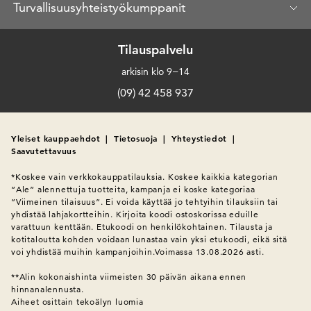
Turvallisuusyhteistyökumppanit
Tilauspalvelu
arkisin klo 9−14
(09) 42 458 937
Yleiset kauppaehdot
|
Tietosuoja
|
Yhteystiedot
|
Saavutettavuus
*Koskee vain verkkokauppatilauksia. Koskee kaikkia kategorian 
”Ale” alennettuja tuotteita, kampanja ei koske kategoriaa 
”Viimeinen tilaisuus”. Ei voida käyttää jo tehtyihin tilauksiin tai 
yhdistää lahjakortteihin. Kirjoita koodi ostoskorissa eduille 
varattuun kenttään. Etukoodi on henkilökohtainen. Tilausta ja 
kotitaloutta kohden voidaan lunastaa vain yksi etukoodi, eikä sitä 
voi yhdistää muihin kampanjoihin.Voimassa 13.08.2026 asti.

**Alin kokonaishinta viimeisten 30 päivän aikana ennen 
hinnanalennusta.
Aiheet osittain tekoälyn luomia