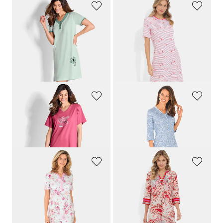
GOLDNER
RINGELLA
Yöpaitasetti puhdasta puuvillaa
Kaksi yöpaitaa puhtaasta puuvillasta
89,95 €
119,95 €
53,97 €
107,96 €
30 päivän alin hinta**: 62,97 €
30 päivän alin hinta**: 119,95 €
(-14%)
(-10%)
COMTESSA
RINGELLA
Yöpaitasetti puhdasta puuvillaa
Yöpaita
89,95 €
89,95 €
RINGELLA
CHÉRÍE LINE
Lyhythihainen, nappilistallinen yöpaita
Pyjama puuvillamodaalia
74,95 €
109,95 €
98,96 €
30 päivän alin hinta**: 109,95 €